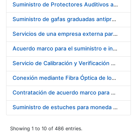
Suministro de Protectores Auditivos a medida para las personas trabajadoras de los Centros de Trabajo de Madrid y Burgos
Suministro de gafas graduadas antiproyecciones para los trabajadores de la FNMT-RCM en los centros de trabajo de Madrid y Burgos
Servicios de una empresa externa para el asesoramiento y resolución de los recursos de alzada que se presentan relacionados con procesos de selección para la FNMT-RCM
Acuerdo marco para el suministro e instalación de persianas, estores y otros complementos
Servicio de Calibración y Verificación Externa de los Equipos de Medición del Servicio de Prevención de la FNMT-RCM
Conexión mediante Fibra Óptica de los Centros de Proceso de Datos (CPDs) de las sedes de la FNMT-RCM de Burgos y Madrid
Contratación de acuerdo marco para el Suministro de Material de Electricidad para la Fábrica Nacional de Moneda y Timbre-Real Casa de la Moneda en su centro de trabajo de Burgos
Suministro de estuches para moneda de 30 €
Showing 1 to 10 of 486 entries.