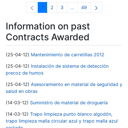
1
2
3
...
49
Page
Page
Page
Intermediate Pages Use T
Page
Information on past
Contracts Awarded
(25-04-12)
Mantenimiento de carretillas 2012
(25-04-12)
Instalación de sistema de detección
precoz de humos
(25-04-12)
Asesoramiento en material de seguridad y
salud en obras
(14-03-12)
Suministro de material de droguería
(14-03-12)
Trapo limpieza punto blanco algodón,
trapo limpieza malla circular azul y trapo malla azul
cortado