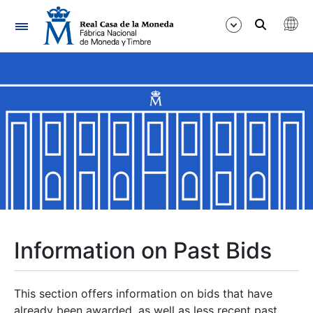
Navigation
Show/Hide
Show/Hide
Show/Hide
Show/Hide
Show/Hide
Information on Past Bids
Show/Hide
This section offers information on bids that have
already been awarded, as well as less recent past