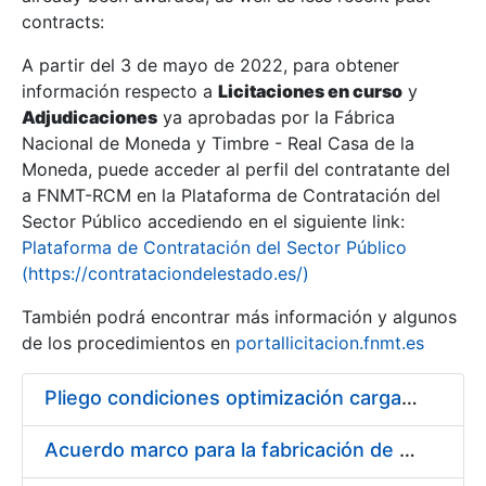
contracts:
Show/Hide
A partir del 3 de mayo de 2022, para obtener
información respecto a
Licitaciones en curso
y
Show/Hide
Adjudicaciones
ya aprobadas por la Fábrica
Show/Hide
Nacional de Moneda y Timbre - Real Casa de la
Moneda, puede acceder al perfil del contratante del
a FNMT-RCM en la Plataforma de Contratación del
Sector Público accediendo en el siguiente link:
Plataforma de Contratación del Sector Público
(https://contrataciondelestado.es/)
También podrá encontrar más información y algunos
de los procedimientos en
portallicitacion.fnmt.es
Pliego condiciones optimización cargas compras firmado
Show/Hide
Acuerdo marco para la fabricación de piezas