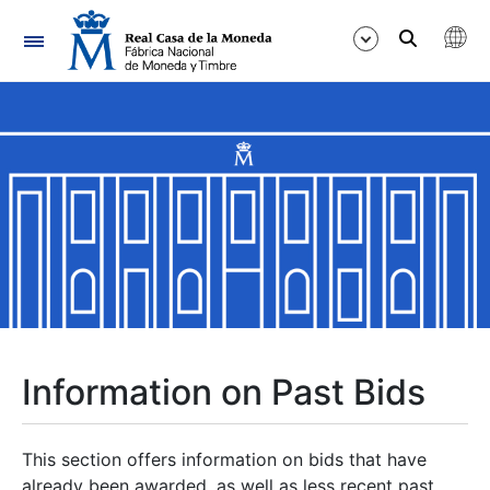
Navigation
Show/Hide
Show/Hide
Show/Hide
Show/Hide
Show/Hide
Information on Past Bids
Show/Hide
This section offers information on bids that have
already been awarded, as well as less recent past