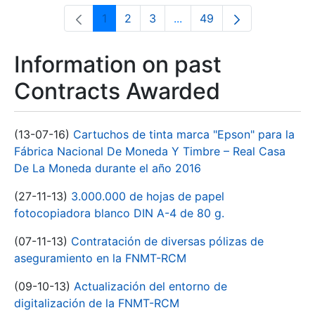
1
2
3
...
49
Page
Page
Page
Intermediate Pages Use T
Page
Information on past
Contracts Awarded
(13-07-16)
Cartuchos de tinta marca "Epson" para la
Fábrica Nacional De Moneda Y Timbre – Real Casa
De La Moneda durante el año 2016
(27-11-13)
3.000.000 de hojas de papel
fotocopiadora blanco DIN A-4 de 80 g.
(07-11-13)
Contratación de diversas pólizas de
aseguramiento en la FNMT-RCM
(09-10-13)
Actualización del entorno de
digitalización de la FNMT-RCM