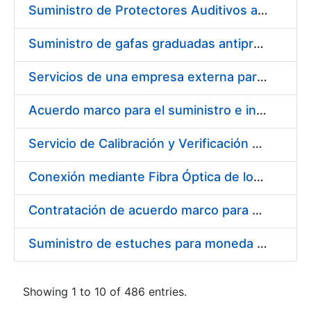
Suministro de Protectores Auditivos a medida para las personas trabajadoras de los Centros de Trabajo de Madrid y Burgos
Suministro de gafas graduadas antiproyecciones para los trabajadores de la FNMT-RCM en los centros de trabajo de Madrid y Burgos
Servicios de una empresa externa para el asesoramiento y resolución de los recursos de alzada que se presentan relacionados con procesos de selección para la FNMT-RCM
Acuerdo marco para el suministro e instalación de persianas, estores y otros complementos
Servicio de Calibración y Verificación Externa de los Equipos de Medición del Servicio de Prevención de la FNMT-RCM
Conexión mediante Fibra Óptica de los Centros de Proceso de Datos (CPDs) de las sedes de la FNMT-RCM de Burgos y Madrid
Contratación de acuerdo marco para el Suministro de Material de Electricidad para la Fábrica Nacional de Moneda y Timbre-Real Casa de la Moneda en su centro de trabajo de Burgos
Suministro de estuches para moneda de 30 €
Showing 1 to 10 of 486 entries.