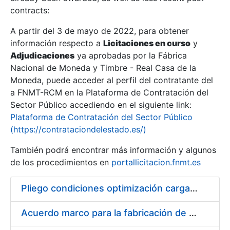
contracts:
Show/Hide
A partir del 3 de mayo de 2022, para obtener
información respecto a
Licitaciones en curso
y
Show/Hide
Adjudicaciones
ya aprobadas por la Fábrica
Show/Hide
Nacional de Moneda y Timbre - Real Casa de la
Moneda, puede acceder al perfil del contratante del
a FNMT-RCM en la Plataforma de Contratación del
Sector Público accediendo en el siguiente link:
Plataforma de Contratación del Sector Público
(https://contrataciondelestado.es/)
También podrá encontrar más información y algunos
de los procedimientos en
portallicitacion.fnmt.es
Pliego condiciones optimización cargas compras firmado
Show/Hide
Acuerdo marco para la fabricación de piezas