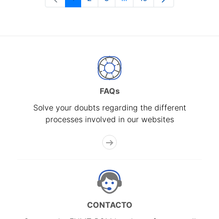
Page
Page
Page
Intermediate Pages Use T
Page
FAQs
Solve your doubts regarding the different
processes involved in our websites
CONTACTO