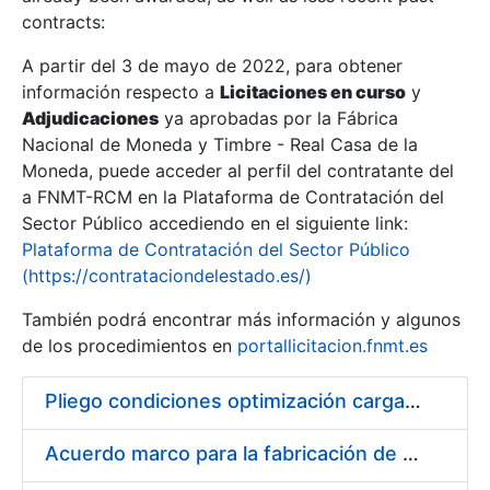
contracts:
Show/Hide
A partir del 3 de mayo de 2022, para obtener
información respecto a
Licitaciones en curso
y
Show/Hide
Adjudicaciones
ya aprobadas por la Fábrica
Show/Hide
Nacional de Moneda y Timbre - Real Casa de la
Moneda, puede acceder al perfil del contratante del
a FNMT-RCM en la Plataforma de Contratación del
Sector Público accediendo en el siguiente link:
Plataforma de Contratación del Sector Público
(https://contrataciondelestado.es/)
También podrá encontrar más información y algunos
de los procedimientos en
portallicitacion.fnmt.es
Pliego condiciones optimización cargas compras firmado
Show/Hide
Acuerdo marco para la fabricación de piezas