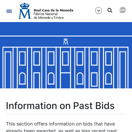
Navigation
Show/Hide
Show/Hide
Show/Hide
Show/Hide
Show/Hide
Information on Past Bids
Show/Hide
This section offers information on bids that have
already been awarded, as well as less recent past