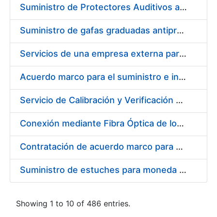
Suministro de Protectores Auditivos a medida para las personas trabajadoras de los Centros de Trabajo de Madrid y Burgos
Suministro de gafas graduadas antiproyecciones para los trabajadores de la FNMT-RCM en los centros de trabajo de Madrid y Burgos
Servicios de una empresa externa para el asesoramiento y resolución de los recursos de alzada que se presentan relacionados con procesos de selección para la FNMT-RCM
Acuerdo marco para el suministro e instalación de persianas, estores y otros complementos
Servicio de Calibración y Verificación Externa de los Equipos de Medición del Servicio de Prevención de la FNMT-RCM
Conexión mediante Fibra Óptica de los Centros de Proceso de Datos (CPDs) de las sedes de la FNMT-RCM de Burgos y Madrid
Contratación de acuerdo marco para el Suministro de Material de Electricidad para la Fábrica Nacional de Moneda y Timbre-Real Casa de la Moneda en su centro de trabajo de Burgos
Suministro de estuches para moneda de 30 €
Showing 1 to 10 of 486 entries.