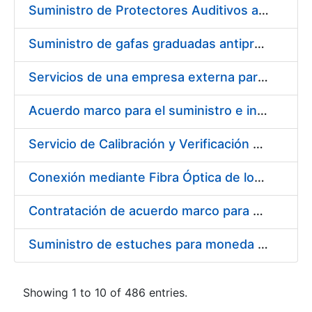
Suministro de Protectores Auditivos a medida para las personas trabajadoras de los Centros de Trabajo de Madrid y Burgos
Suministro de gafas graduadas antiproyecciones para los trabajadores de la FNMT-RCM en los centros de trabajo de Madrid y Burgos
Servicios de una empresa externa para el asesoramiento y resolución de los recursos de alzada que se presentan relacionados con procesos de selección para la FNMT-RCM
Acuerdo marco para el suministro e instalación de persianas, estores y otros complementos
Servicio de Calibración y Verificación Externa de los Equipos de Medición del Servicio de Prevención de la FNMT-RCM
Conexión mediante Fibra Óptica de los Centros de Proceso de Datos (CPDs) de las sedes de la FNMT-RCM de Burgos y Madrid
Contratación de acuerdo marco para el Suministro de Material de Electricidad para la Fábrica Nacional de Moneda y Timbre-Real Casa de la Moneda en su centro de trabajo de Burgos
Suministro de estuches para moneda de 30 €
Showing 1 to 10 of 486 entries.