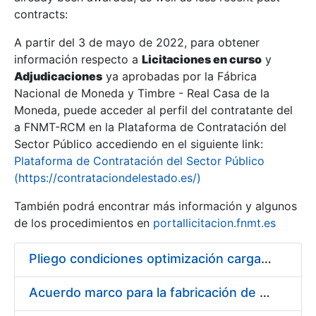
contracts:
Show/Hide
A partir del 3 de mayo de 2022, para obtener
información respecto a
Licitaciones en curso
y
Show/Hide
Adjudicaciones
ya aprobadas por la Fábrica
Show/Hide
Nacional de Moneda y Timbre - Real Casa de la
Moneda, puede acceder al perfil del contratante del
a FNMT-RCM en la Plataforma de Contratación del
Sector Público accediendo en el siguiente link:
Plataforma de Contratación del Sector Público
(https://contrataciondelestado.es/)
También podrá encontrar más información y algunos
de los procedimientos en
portallicitacion.fnmt.es
Pliego condiciones optimización cargas compras firmado
Show/Hide
Acuerdo marco para la fabricación de piezas