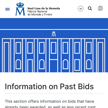
Navigation
Show/Hide
Show/Hide
Show/Hide
Show/Hide
Show/Hide
Information on Past Bids
Show/Hide
This section offers information on bids that have
already been awarded, as well as less recent past