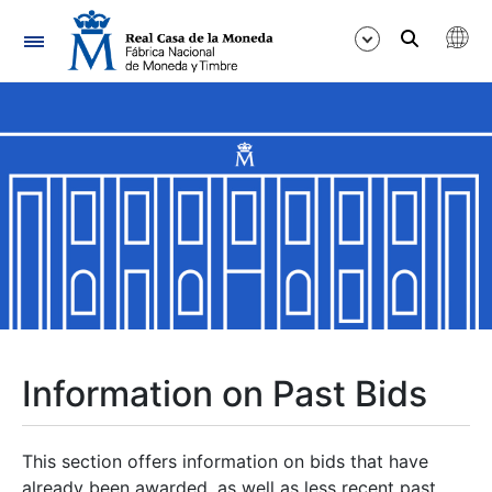
Navigation
Show/Hide
Show/Hide
Show/Hide
Show/Hide
Show/Hide
Information on Past Bids
Show/Hide
This section offers information on bids that have
already been awarded, as well as less recent past