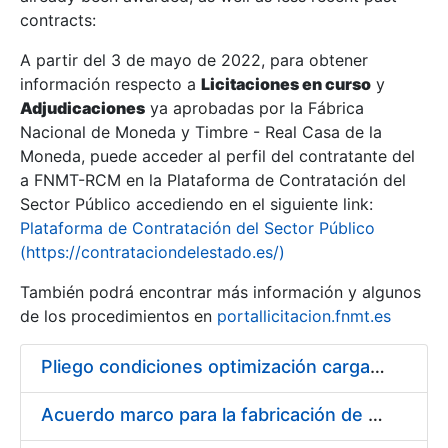
contracts:
Show/Hide
A partir del 3 de mayo de 2022, para obtener
información respecto a
Licitaciones en curso
y
Show/Hide
Adjudicaciones
ya aprobadas por la Fábrica
Show/Hide
Nacional de Moneda y Timbre - Real Casa de la
Moneda, puede acceder al perfil del contratante del
a FNMT-RCM en la Plataforma de Contratación del
Sector Público accediendo en el siguiente link:
Plataforma de Contratación del Sector Público
(https://contrataciondelestado.es/)
También podrá encontrar más información y algunos
de los procedimientos en
portallicitacion.fnmt.es
Pliego condiciones optimización cargas compras firmado
Show/Hide
Acuerdo marco para la fabricación de piezas