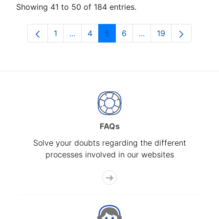
Showing 41 to 50 of 184 entries.
1
...
4
5
6
...
19
Page
Intermediate Pages Use TAB to navigat
Page
Page
Page
Intermediate Pages U
Page
FAQs
Solve your doubts regarding the different
processes involved in our websites