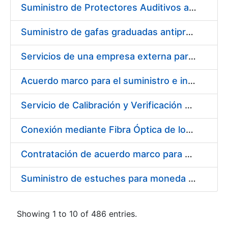
Suministro de Protectores Auditivos a medida para las personas trabajadoras de los Centros de Trabajo de Madrid y Burgos
Suministro de gafas graduadas antiproyecciones para los trabajadores de la FNMT-RCM en los centros de trabajo de Madrid y Burgos
Servicios de una empresa externa para el asesoramiento y resolución de los recursos de alzada que se presentan relacionados con procesos de selección para la FNMT-RCM
Acuerdo marco para el suministro e instalación de persianas, estores y otros complementos
Servicio de Calibración y Verificación Externa de los Equipos de Medición del Servicio de Prevención de la FNMT-RCM
Conexión mediante Fibra Óptica de los Centros de Proceso de Datos (CPDs) de las sedes de la FNMT-RCM de Burgos y Madrid
Contratación de acuerdo marco para el Suministro de Material de Electricidad para la Fábrica Nacional de Moneda y Timbre-Real Casa de la Moneda en su centro de trabajo de Burgos
Suministro de estuches para moneda de 30 €
Showing 1 to 10 of 486 entries.