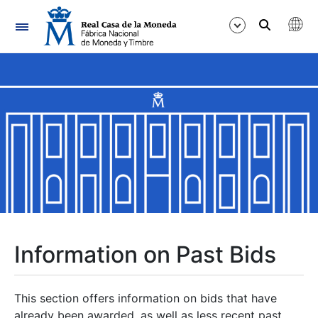
Navigation
Show/Hide
Show/Hide
Show/Hide
Show/Hide
Show/Hide
Information on Past Bids
Show/Hide
This section offers information on bids that have
already been awarded, as well as less recent past