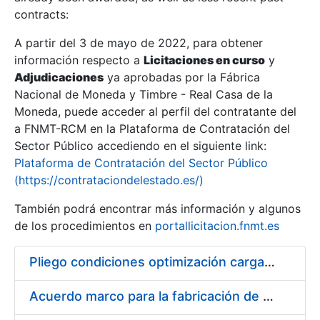
contracts:
Show/Hide
A partir del 3 de mayo de 2022, para obtener
información respecto a
Licitaciones en curso
y
Show/Hide
Adjudicaciones
ya aprobadas por la Fábrica
Show/Hide
Nacional de Moneda y Timbre - Real Casa de la
Moneda, puede acceder al perfil del contratante del
a FNMT-RCM en la Plataforma de Contratación del
Sector Público accediendo en el siguiente link:
Plataforma de Contratación del Sector Público
(https://contrataciondelestado.es/)
También podrá encontrar más información y algunos
de los procedimientos en
portallicitacion.fnmt.es
Pliego condiciones optimización cargas compras firmado
Show/Hide
Acuerdo marco para la fabricación de piezas