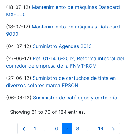
(18-07-12)
Mantenimiento de máquinas Datacard
MX6000
(18-07-12)
Mantenimiento de máquinas Datacard
9000
(04-07-12)
Suministro Agendas 2013
(27-06-12)
Ref: 01-1416-2012, Reforma integral del
comedor de empresa de la FNMT-RCM
(27-06-12)
Suministro de cartuchos de tinta en
diversos colores marca EPSON
(06-06-12)
Suministro de catálogos y cartelería
Showing 61 to 70 of 184 entries.
1
...
6
7
8
...
19
Page
Intermediate Pages Use TAB to navigat
Page
Page
Page
Intermediate Pages U
Page