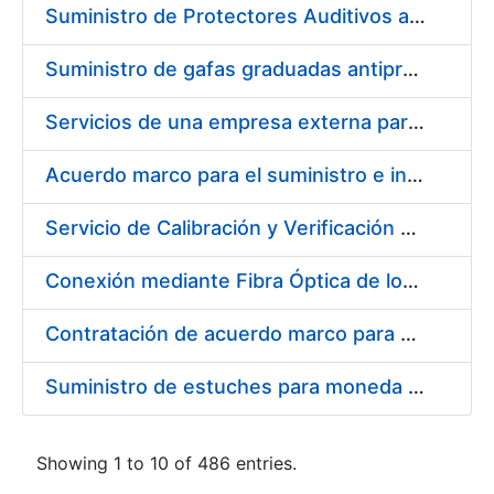
Suministro de Protectores Auditivos a medida para las personas trabajadoras de los Centros de Trabajo de Madrid y Burgos
Suministro de gafas graduadas antiproyecciones para los trabajadores de la FNMT-RCM en los centros de trabajo de Madrid y Burgos
Servicios de una empresa externa para el asesoramiento y resolución de los recursos de alzada que se presentan relacionados con procesos de selección para la FNMT-RCM
Acuerdo marco para el suministro e instalación de persianas, estores y otros complementos
Servicio de Calibración y Verificación Externa de los Equipos de Medición del Servicio de Prevención de la FNMT-RCM
Conexión mediante Fibra Óptica de los Centros de Proceso de Datos (CPDs) de las sedes de la FNMT-RCM de Burgos y Madrid
Contratación de acuerdo marco para el Suministro de Material de Electricidad para la Fábrica Nacional de Moneda y Timbre-Real Casa de la Moneda en su centro de trabajo de Burgos
Suministro de estuches para moneda de 30 €
Showing 1 to 10 of 486 entries.