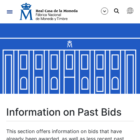
Navigation
Show/Hide
Show/Hide
Show/Hide
Show/Hide
Show/Hide
Information on Past Bids
Show/Hide
This section offers information on bids that have
already been awarded, as well as less recent past