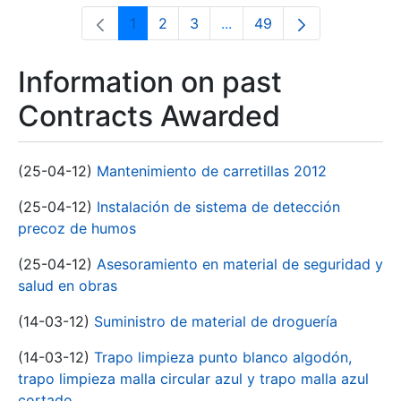
1
2
3
...
49
Page
Page
Page
Intermediate Pages Use T
Page
Information on past
Contracts Awarded
(25-04-12)
Mantenimiento de carretillas 2012
(25-04-12)
Instalación de sistema de detección
precoz de humos
(25-04-12)
Asesoramiento en material de seguridad y
salud en obras
(14-03-12)
Suministro de material de droguería
(14-03-12)
Trapo limpieza punto blanco algodón,
trapo limpieza malla circular azul y trapo malla azul
cortado