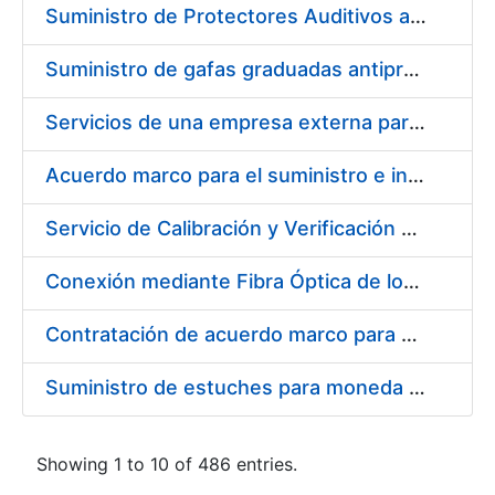
Suministro de Protectores Auditivos a medida para las personas trabajadoras de los Centros de Trabajo de Madrid y Burgos
Suministro de gafas graduadas antiproyecciones para los trabajadores de la FNMT-RCM en los centros de trabajo de Madrid y Burgos
Servicios de una empresa externa para el asesoramiento y resolución de los recursos de alzada que se presentan relacionados con procesos de selección para la FNMT-RCM
Acuerdo marco para el suministro e instalación de persianas, estores y otros complementos
Servicio de Calibración y Verificación Externa de los Equipos de Medición del Servicio de Prevención de la FNMT-RCM
Conexión mediante Fibra Óptica de los Centros de Proceso de Datos (CPDs) de las sedes de la FNMT-RCM de Burgos y Madrid
Contratación de acuerdo marco para el Suministro de Material de Electricidad para la Fábrica Nacional de Moneda y Timbre-Real Casa de la Moneda en su centro de trabajo de Burgos
Suministro de estuches para moneda de 30 €
Showing 1 to 10 of 486 entries.