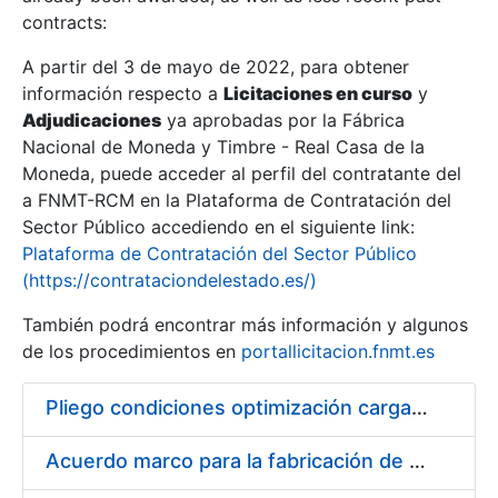
contracts:
Show/Hide
A partir del 3 de mayo de 2022, para obtener
información respecto a
Licitaciones en curso
y
Show/Hide
Adjudicaciones
ya aprobadas por la Fábrica
Show/Hide
Nacional de Moneda y Timbre - Real Casa de la
Moneda, puede acceder al perfil del contratante del
a FNMT-RCM en la Plataforma de Contratación del
Sector Público accediendo en el siguiente link:
Plataforma de Contratación del Sector Público
(https://contrataciondelestado.es/)
También podrá encontrar más información y algunos
de los procedimientos en
portallicitacion.fnmt.es
Pliego condiciones optimización cargas compras firmado
Show/Hide
Acuerdo marco para la fabricación de piezas