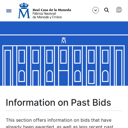
Navigation
Show/Hide
Show/Hide
Show/Hide
Show/Hide
Show/Hide
Information on Past Bids
Show/Hide
This section offers information on bids that have
already been awarded, as well as less recent past