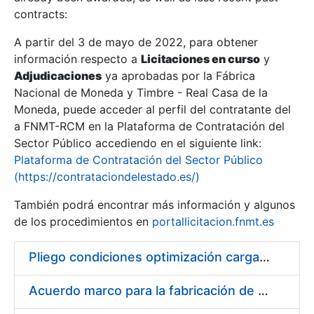
contracts:
Show/Hide
A partir del 3 de mayo de 2022, para obtener
información respecto a
Licitaciones en curso
y
Show/Hide
Adjudicaciones
ya aprobadas por la Fábrica
Show/Hide
Nacional de Moneda y Timbre - Real Casa de la
Moneda, puede acceder al perfil del contratante del
a FNMT-RCM en la Plataforma de Contratación del
Sector Público accediendo en el siguiente link:
Plataforma de Contratación del Sector Público
(https://contrataciondelestado.es/)
También podrá encontrar más información y algunos
de los procedimientos en
portallicitacion.fnmt.es
Pliego condiciones optimización cargas compras firmado
Show/Hide
Acuerdo marco para la fabricación de piezas