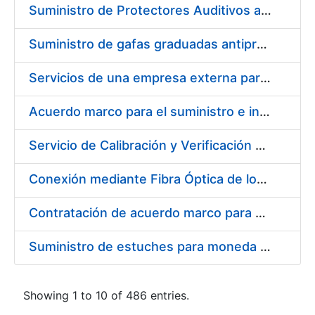
Suministro de Protectores Auditivos a medida para las personas trabajadoras de los Centros de Trabajo de Madrid y Burgos
Suministro de gafas graduadas antiproyecciones para los trabajadores de la FNMT-RCM en los centros de trabajo de Madrid y Burgos
Servicios de una empresa externa para el asesoramiento y resolución de los recursos de alzada que se presentan relacionados con procesos de selección para la FNMT-RCM
Acuerdo marco para el suministro e instalación de persianas, estores y otros complementos
Servicio de Calibración y Verificación Externa de los Equipos de Medición del Servicio de Prevención de la FNMT-RCM
Conexión mediante Fibra Óptica de los Centros de Proceso de Datos (CPDs) de las sedes de la FNMT-RCM de Burgos y Madrid
Contratación de acuerdo marco para el Suministro de Material de Electricidad para la Fábrica Nacional de Moneda y Timbre-Real Casa de la Moneda en su centro de trabajo de Burgos
Suministro de estuches para moneda de 30 €
Showing 1 to 10 of 486 entries.