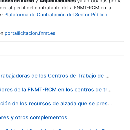
ciones en curso
y
Adjudicaciones
ya aprobadas por la
er al perfil del contratante del a FNMT-RCM en la
k:
Plataforma de Contratación del Sector Público
en
portallicitacion.fnmt.es
Suministro de Protectores Auditivos a medida para las personas trabajadoras de los Centros de Trabajo de Madrid y Burgos
Suministro de gafas graduadas antiproyecciones para los trabajadores de la FNMT-RCM en los centros de trabajo de Madrid y Burgos
Servicios de una empresa externa para el asesoramiento y resolución de los recursos de alzada que se presentan relacionados con procesos de selección para la FNMT-RCM
tores y otros complementos