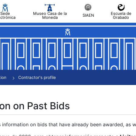
Sede
Museo Casa de la
Escuela de
SIAEN
ectrónica
Moneda
Grabado
tion
Contractor's profile
on on Past Bids
s information on bids that have already been awarded, as we