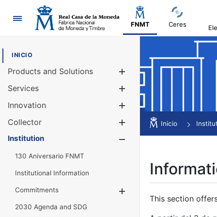
Navigation
FNMT
Ceres
El
INICIO
Products and Solutions
Show/Hide
Services
Show/Hide
Innovation
Show/Hide
Collector
Show/Hide
Inicio
Institu
Institution
Show/Hide
130 Aniversario FNMT
Informati
Institutional Information
Commitments
Show/Hide
This section offer
2030 Agenda and SDG