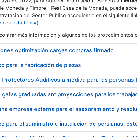
 mayo de 2022, para obtener información respecto a
Licita
de Moneda y Timbre - Real Casa de la Moneda, puede acced
ratación del Sector Público accediendo en el siguiente lin
iondelestado.es/)
ontrar más información y algunos de los procedimientos 
iones optimización cargas compras firmado
 para la fabricación de piezas
 para el suministro e instalación de persianas, es