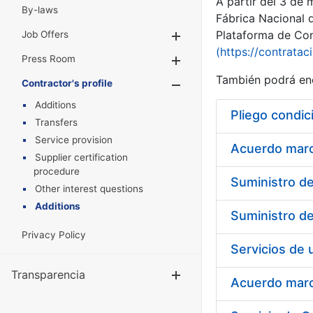
A partir del 3 de
By-laws
Fábrica Nacional 
Plataforma de Cont
Job Offers
Show/Hide
(https://contratac
Press Room
Show/Hide
También podrá enc
Contractor's profile
Show/Hide
Additions
Pliego condic
Transfers
Service provision
Acuerdo marco
Supplier certification
procedure
Other interest questions
Additions
Privacy Policy
Transparencia
Show/Hide
Acuerdo marco