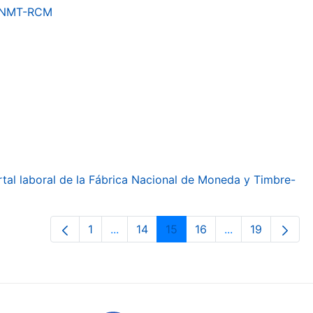
a FNMT-RCM
ortal laboral de la Fábrica Nacional de Moneda y Timbre-
1
...
14
15
16
...
19
Page
Intermediate Pages Use TAB to navig
Page
Page
Page
Intermediate Pa
Page