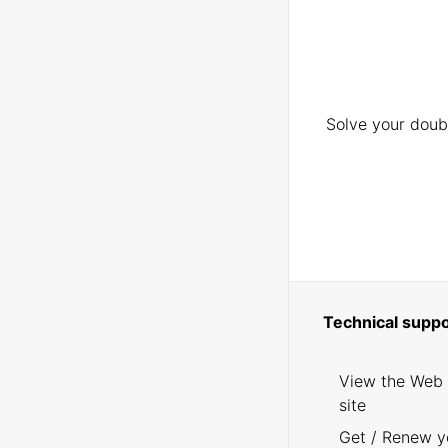
Solve your doubt
Technical suppo
View the Web
site
Get / Renew y