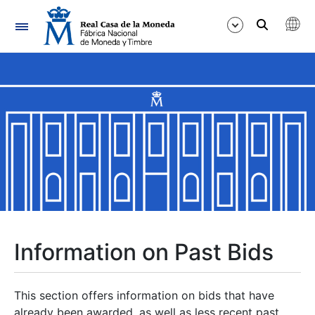
Navigation
Show/Hide
Show/Hide
Show/Hide
Show/Hide
Show/Hide
Information on Past Bids
Show/Hide
This section offers information on bids that have
already been awarded, as well as less recent past