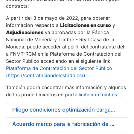
contracts:
Show/Hide
A partir del 3 de mayo de 2022, para obtener
información respecto a
Licitaciones en curso
y
Show/Hide
Adjudicaciones
ya aprobadas por la Fábrica
Show/Hide
Nacional de Moneda y Timbre - Real Casa de la
Moneda, puede acceder al perfil del contratante del
a FNMT-RCM en la Plataforma de Contratación del
Sector Público accediendo en el siguiente link:
Plataforma de Contratación del Sector Público
(https://contrataciondelestado.es/)
También podrá encontrar más información y algunos
de los procedimientos en
portallicitacion.fnmt.es
Pliego condiciones optimización cargas compras firmado
Show/Hide
Acuerdo marco para la fabricación de piezas