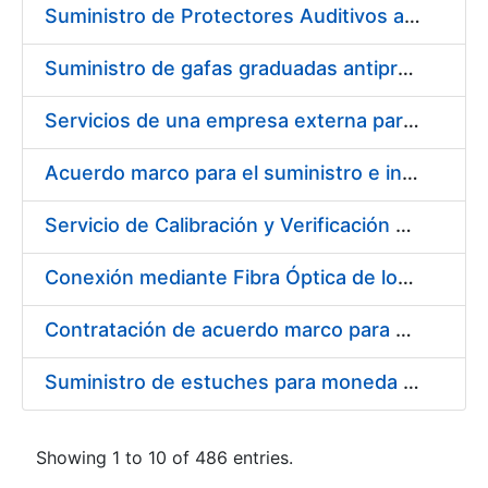
Suministro de Protectores Auditivos a medida para las personas trabajadoras de los Centros de Trabajo de Madrid y Burgos
Suministro de gafas graduadas antiproyecciones para los trabajadores de la FNMT-RCM en los centros de trabajo de Madrid y Burgos
Servicios de una empresa externa para el asesoramiento y resolución de los recursos de alzada que se presentan relacionados con procesos de selección para la FNMT-RCM
Acuerdo marco para el suministro e instalación de persianas, estores y otros complementos
Servicio de Calibración y Verificación Externa de los Equipos de Medición del Servicio de Prevención de la FNMT-RCM
Conexión mediante Fibra Óptica de los Centros de Proceso de Datos (CPDs) de las sedes de la FNMT-RCM de Burgos y Madrid
Contratación de acuerdo marco para el Suministro de Material de Electricidad para la Fábrica Nacional de Moneda y Timbre-Real Casa de la Moneda en su centro de trabajo de Burgos
Suministro de estuches para moneda de 30 €
Showing 1 to 10 of 486 entries.