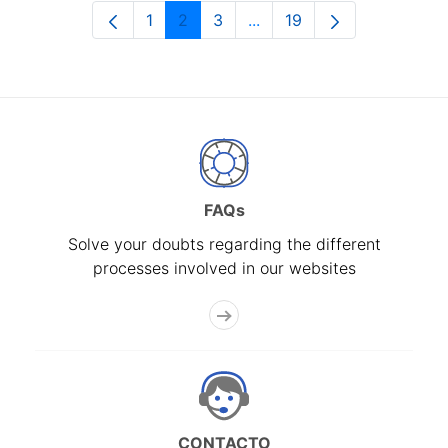
1
2
3
...
19
Page
Page
Page
Intermediate Pages Use T
Page
FAQs
Solve your doubts regarding the different
processes involved in our websites
CONTACTO