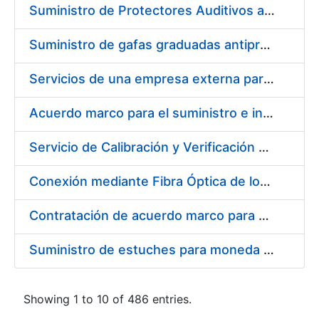
Suministro de Protectores Auditivos a medida para las personas trabajadoras de los Centros de Trabajo de Madrid y Burgos
Suministro de gafas graduadas antiproyecciones para los trabajadores de la FNMT-RCM en los centros de trabajo de Madrid y Burgos
Servicios de una empresa externa para el asesoramiento y resolución de los recursos de alzada que se presentan relacionados con procesos de selección para la FNMT-RCM
Acuerdo marco para el suministro e instalación de persianas, estores y otros complementos
Servicio de Calibración y Verificación Externa de los Equipos de Medición del Servicio de Prevención de la FNMT-RCM
Conexión mediante Fibra Óptica de los Centros de Proceso de Datos (CPDs) de las sedes de la FNMT-RCM de Burgos y Madrid
Contratación de acuerdo marco para el Suministro de Material de Electricidad para la Fábrica Nacional de Moneda y Timbre-Real Casa de la Moneda en su centro de trabajo de Burgos
Suministro de estuches para moneda de 30 €
Showing 1 to 10 of 486 entries.