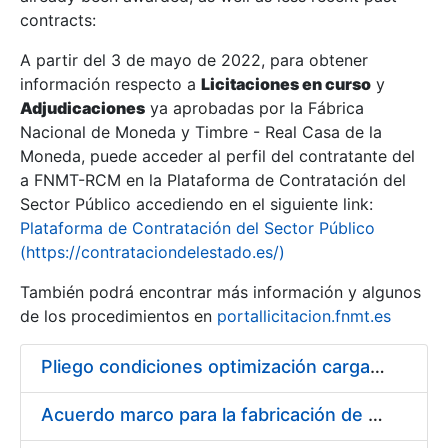
contracts:
Show/Hide
A partir del 3 de mayo de 2022, para obtener
información respecto a
Licitaciones en curso
y
Show/Hide
Adjudicaciones
ya aprobadas por la Fábrica
Show/Hide
Nacional de Moneda y Timbre - Real Casa de la
Moneda, puede acceder al perfil del contratante del
a FNMT-RCM en la Plataforma de Contratación del
Sector Público accediendo en el siguiente link:
Plataforma de Contratación del Sector Público
(https://contrataciondelestado.es/)
También podrá encontrar más información y algunos
de los procedimientos en
portallicitacion.fnmt.es
Pliego condiciones optimización cargas compras firmado
Show/Hide
Acuerdo marco para la fabricación de piezas