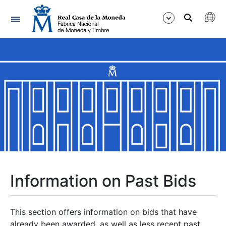
Navigation
Show/Hide
Show/Hide
Show/Hide
Show/Hide
Show/Hide
Information on Past Bids
Show/Hide
This section offers information on bids that have
already been awarded, as well as less recent past