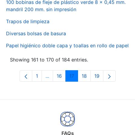
100 bobinas de fleje de plástico verde 8 x 0,45 mm.
mandril 200 mm. sin impresión
Trapos de limpieza
Diversas bolsas de basura
Papel higiénico doble capa y toallas en rollo de papel
Showing 161 to 170 of 184 entries.
1
...
16
17
18
19
Page
Intermediate Pages Use TAB to naviga
Page
Page
Page
Page
FAQs