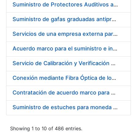
Suministro de Protectores Auditivos a medida para las personas trabajadoras de los Centros de Trabajo de Madrid y Burgos
Suministro de gafas graduadas antiproyecciones para los trabajadores de la FNMT-RCM en los centros de trabajo de Madrid y Burgos
Servicios de una empresa externa para el asesoramiento y resolución de los recursos de alzada que se presentan relacionados con procesos de selección para la FNMT-RCM
Acuerdo marco para el suministro e instalación de persianas, estores y otros complementos
Servicio de Calibración y Verificación Externa de los Equipos de Medición del Servicio de Prevención de la FNMT-RCM
Conexión mediante Fibra Óptica de los Centros de Proceso de Datos (CPDs) de las sedes de la FNMT-RCM de Burgos y Madrid
Contratación de acuerdo marco para el Suministro de Material de Electricidad para la Fábrica Nacional de Moneda y Timbre-Real Casa de la Moneda en su centro de trabajo de Burgos
Suministro de estuches para moneda de 30 €
Showing 1 to 10 of 486 entries.