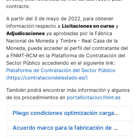
contracts:
Show/Hide
A partir del 3 de mayo de 2022, para obtener
información respecto a
Licitaciones en curso
y
Show/Hide
Adjudicaciones
ya aprobadas por la Fábrica
Show/Hide
Nacional de Moneda y Timbre - Real Casa de la
Moneda, puede acceder al perfil del contratante del
a FNMT-RCM en la Plataforma de Contratación del
Sector Público accediendo en el siguiente link:
Plataforma de Contratación del Sector Público
(https://contrataciondelestado.es/)
También podrá encontrar más información y algunos
de los procedimientos en
portallicitacion.fnmt.es
Pliego condiciones optimización cargas compras firmado
Show/Hide
Acuerdo marco para la fabricación de piezas