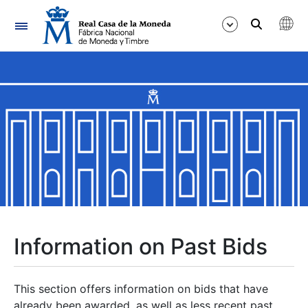
Navigation
Show/Hide
Show/Hide
Show/Hide
Show/Hide
Show/Hide
Information on Past Bids
Show/Hide
This section offers information on bids that have
already been awarded, as well as less recent past