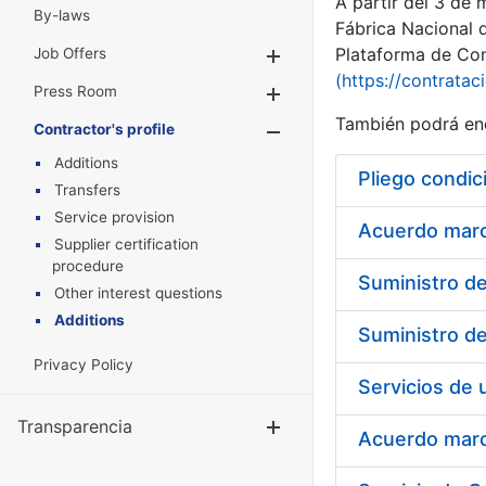
A partir del 3 de
By-laws
Fábrica Nacional 
Plataforma de Cont
Job Offers
Show/Hide
(https://contratac
Press Room
Show/Hide
También podrá enc
Contractor's profile
Show/Hide
Additions
Pliego condic
Transfers
Service provision
Acuerdo marco
Supplier certification
procedure
Other interest questions
Additions
Privacy Policy
Transparencia
Show/Hide
Acuerdo marco