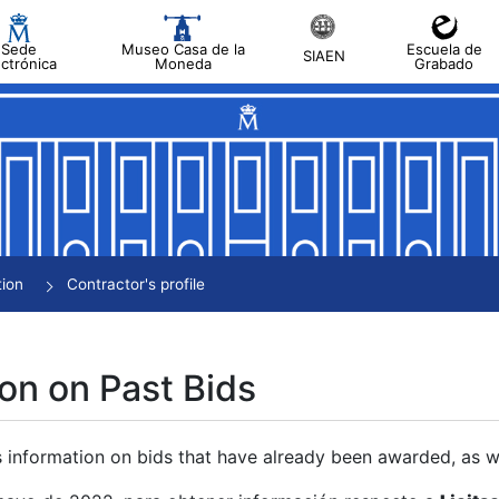
Sede
Museo Casa de la
Escuela de
SIAEN
ectrónica
Moneda
Grabado
tion
Contractor's profile
on on Past Bids
s information on bids that have already been awarded, as we