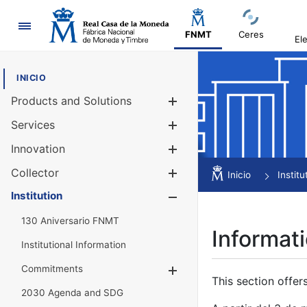
Navigation
FNMT
Ceres
El
INICIO
Products and Solutions
Show/Hide
Services
Show/Hide
Innovation
Show/Hide
Collector
Show/Hide
Inicio
Institu
Institution
Show/Hide
130 Aniversario FNMT
Informati
Institutional Information
Commitments
Show/Hide
This section offer
2030 Agenda and SDG