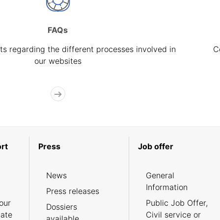
FAQs
s regarding the different processes involved in
C
our websites
rt
Press
Job offer
News
General
Information
Press releases
our
Public Job Offer,
Dossiers
cate
Civil service or
available