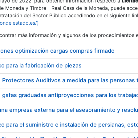
 mayo de 2022, para obtener información respecto a
Licita
de Moneda y Timbre - Real Casa de la Moneda, puede acced
ratación del Sector Público accediendo en el siguiente lin
iondelestado.es/)
ontrar más información y algunos de los procedimientos 
iones optimización cargas compras firmado
 para la fabricación de piezas
 para el suministro e instalación de persianas, es