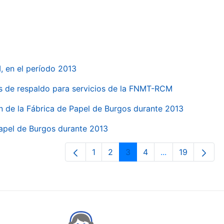
, en el período 2013
s de respaldo para servicios de la FNMT-RCM
n de la Fábrica de Papel de Burgos durante 2013
Papel de Burgos durante 2013
1
2
3
4
...
19
Page
Page
Page
Page
Intermediate Pa
Page