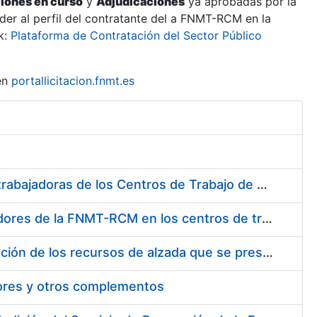
ciones en curso
y
Adjudicaciones
ya aprobadas por la
er al perfil del contratante del a FNMT-RCM en la
k:
Plataforma de Contratación del Sector Público
en
portallicitacion.fnmt.es
Suministro de Protectores Auditivos a medida para las personas trabajadoras de los Centros de Trabajo de Madrid y Burgos
Suministro de gafas graduadas antiproyecciones para los trabajadores de la FNMT-RCM en los centros de trabajo de Madrid y Burgos
Servicios de una empresa externa para el asesoramiento y resolución de los recursos de alzada que se presentan relacionados con procesos de selección para la FNMT-RCM
tores y otros complementos