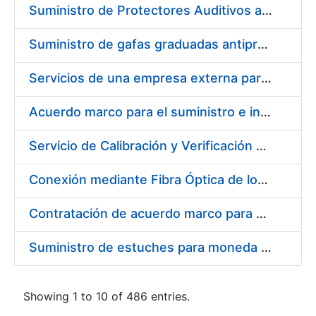
Suministro de Protectores Auditivos a medida para las personas trabajadoras de los Centros de Trabajo de Madrid y Burgos
Suministro de gafas graduadas antiproyecciones para los trabajadores de la FNMT-RCM en los centros de trabajo de Madrid y Burgos
Servicios de una empresa externa para el asesoramiento y resolución de los recursos de alzada que se presentan relacionados con procesos de selección para la FNMT-RCM
Acuerdo marco para el suministro e instalación de persianas, estores y otros complementos
Servicio de Calibración y Verificación Externa de los Equipos de Medición del Servicio de Prevención de la FNMT-RCM
Conexión mediante Fibra Óptica de los Centros de Proceso de Datos (CPDs) de las sedes de la FNMT-RCM de Burgos y Madrid
Contratación de acuerdo marco para el Suministro de Material de Electricidad para la Fábrica Nacional de Moneda y Timbre-Real Casa de la Moneda en su centro de trabajo de Burgos
Suministro de estuches para moneda de 30 €
Showing 1 to 10 of 486 entries.