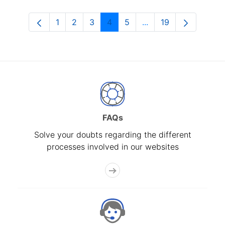
1
2
3
4
5
...
19
Page
Page
Page
Page
Page
Intermediate Pages U
Page
FAQs
Solve your doubts regarding the different
processes involved in our websites