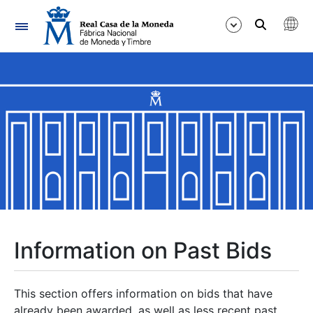
Navigation
Show/Hide
Show/Hide
Show/Hide
Show/Hide
Show/Hide
Information on Past Bids
Show/Hide
This section offers information on bids that have
already been awarded, as well as less recent past