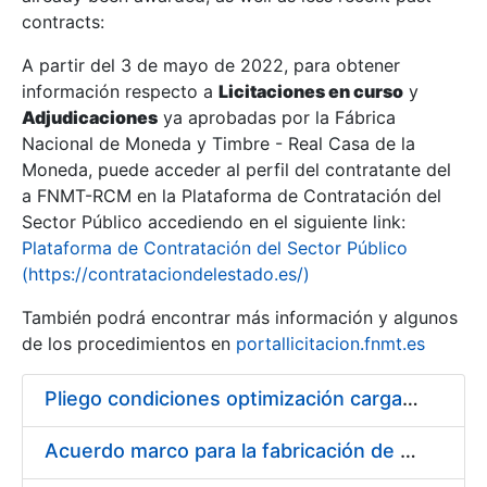
contracts:
Show/Hide
A partir del 3 de mayo de 2022, para obtener
información respecto a
Licitaciones en curso
y
Show/Hide
Adjudicaciones
ya aprobadas por la Fábrica
Show/Hide
Nacional de Moneda y Timbre - Real Casa de la
Moneda, puede acceder al perfil del contratante del
a FNMT-RCM en la Plataforma de Contratación del
Sector Público accediendo en el siguiente link:
Plataforma de Contratación del Sector Público
(https://contrataciondelestado.es/)
También podrá encontrar más información y algunos
de los procedimientos en
portallicitacion.fnmt.es
Pliego condiciones optimización cargas compras firmado
Show/Hide
Acuerdo marco para la fabricación de piezas