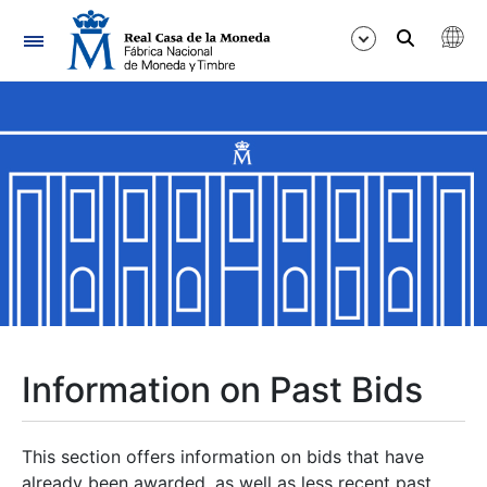
Navigation
Show/Hide
Show/Hide
Show/Hide
Show/Hide
Show/Hide
Information on Past Bids
Show/Hide
This section offers information on bids that have
already been awarded, as well as less recent past