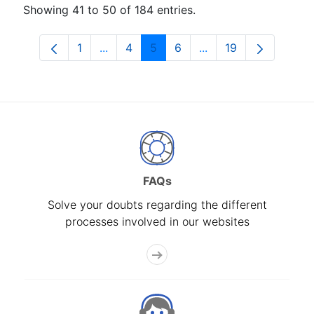
Showing 41 to 50 of 184 entries.
1
...
4
5
6
...
19
Page
Intermediate Pages Use TAB to navigat
Page
Page
Page
Intermediate Pages U
Page
FAQs
Solve your doubts regarding the different
processes involved in our websites