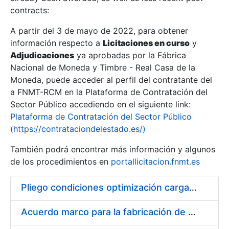
contracts:
Show/Hide
A partir del 3 de mayo de 2022, para obtener
información respecto a
Licitaciones en curso
y
Show/Hide
Adjudicaciones
ya aprobadas por la Fábrica
Show/Hide
Nacional de Moneda y Timbre - Real Casa de la
Moneda, puede acceder al perfil del contratante del
a FNMT-RCM en la Plataforma de Contratación del
Sector Público accediendo en el siguiente link:
Plataforma de Contratación del Sector Público
(https://contrataciondelestado.es/)
También podrá encontrar más información y algunos
de los procedimientos en
portallicitacion.fnmt.es
Pliego condiciones optimización cargas compras firmado
Show/Hide
Acuerdo marco para la fabricación de piezas