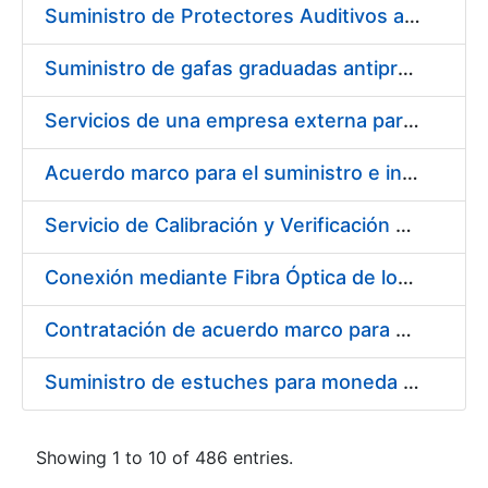
Suministro de Protectores Auditivos a medida para las personas trabajadoras de los Centros de Trabajo de Madrid y Burgos
Suministro de gafas graduadas antiproyecciones para los trabajadores de la FNMT-RCM en los centros de trabajo de Madrid y Burgos
Servicios de una empresa externa para el asesoramiento y resolución de los recursos de alzada que se presentan relacionados con procesos de selección para la FNMT-RCM
Acuerdo marco para el suministro e instalación de persianas, estores y otros complementos
Servicio de Calibración y Verificación Externa de los Equipos de Medición del Servicio de Prevención de la FNMT-RCM
Conexión mediante Fibra Óptica de los Centros de Proceso de Datos (CPDs) de las sedes de la FNMT-RCM de Burgos y Madrid
Contratación de acuerdo marco para el Suministro de Material de Electricidad para la Fábrica Nacional de Moneda y Timbre-Real Casa de la Moneda en su centro de trabajo de Burgos
Suministro de estuches para moneda de 30 €
Showing 1 to 10 of 486 entries.