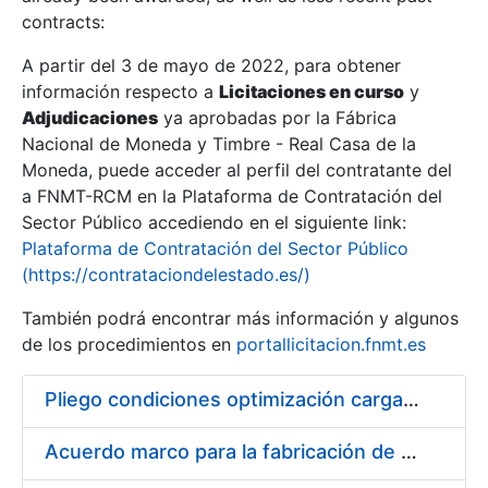
contracts:
Show/Hide
A partir del 3 de mayo de 2022, para obtener
información respecto a
Licitaciones en curso
y
Show/Hide
Adjudicaciones
ya aprobadas por la Fábrica
Show/Hide
Nacional de Moneda y Timbre - Real Casa de la
Moneda, puede acceder al perfil del contratante del
a FNMT-RCM en la Plataforma de Contratación del
Sector Público accediendo en el siguiente link:
Plataforma de Contratación del Sector Público
(https://contrataciondelestado.es/)
También podrá encontrar más información y algunos
de los procedimientos en
portallicitacion.fnmt.es
Pliego condiciones optimización cargas compras firmado
Show/Hide
Acuerdo marco para la fabricación de piezas