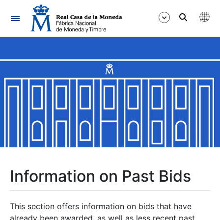
Navigation
Show/Hide
Show/Hide
Show/Hide
Show/Hide
Show/Hide
Information on Past Bids
Show/Hide
This section offers information on bids that have
already been awarded, as well as less recent past