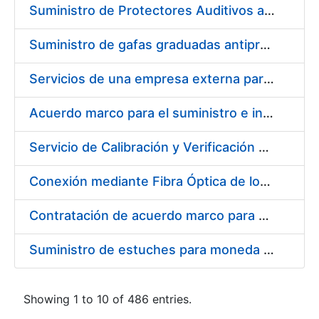
Suministro de Protectores Auditivos a medida para las personas trabajadoras de los Centros de Trabajo de Madrid y Burgos
Suministro de gafas graduadas antiproyecciones para los trabajadores de la FNMT-RCM en los centros de trabajo de Madrid y Burgos
Servicios de una empresa externa para el asesoramiento y resolución de los recursos de alzada que se presentan relacionados con procesos de selección para la FNMT-RCM
Acuerdo marco para el suministro e instalación de persianas, estores y otros complementos
Servicio de Calibración y Verificación Externa de los Equipos de Medición del Servicio de Prevención de la FNMT-RCM
Conexión mediante Fibra Óptica de los Centros de Proceso de Datos (CPDs) de las sedes de la FNMT-RCM de Burgos y Madrid
Contratación de acuerdo marco para el Suministro de Material de Electricidad para la Fábrica Nacional de Moneda y Timbre-Real Casa de la Moneda en su centro de trabajo de Burgos
Suministro de estuches para moneda de 30 €
Showing 1 to 10 of 486 entries.