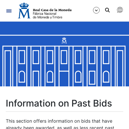
Navigation
Show/Hide
Show/Hide
Show/Hide
Show/Hide
Show/Hide
Information on Past Bids
Show/Hide
This section offers information on bids that have
already been awarded, as well as less recent past