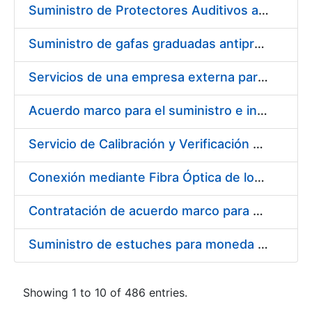
Suministro de Protectores Auditivos a medida para las personas trabajadoras de los Centros de Trabajo de Madrid y Burgos
Suministro de gafas graduadas antiproyecciones para los trabajadores de la FNMT-RCM en los centros de trabajo de Madrid y Burgos
Servicios de una empresa externa para el asesoramiento y resolución de los recursos de alzada que se presentan relacionados con procesos de selección para la FNMT-RCM
Acuerdo marco para el suministro e instalación de persianas, estores y otros complementos
Servicio de Calibración y Verificación Externa de los Equipos de Medición del Servicio de Prevención de la FNMT-RCM
Conexión mediante Fibra Óptica de los Centros de Proceso de Datos (CPDs) de las sedes de la FNMT-RCM de Burgos y Madrid
Contratación de acuerdo marco para el Suministro de Material de Electricidad para la Fábrica Nacional de Moneda y Timbre-Real Casa de la Moneda en su centro de trabajo de Burgos
Suministro de estuches para moneda de 30 €
Showing 1 to 10 of 486 entries.