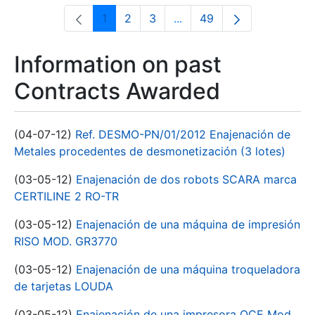
1
2
3
...
49
Page
Page
Page
Intermediate Pages Use T
Page
Information on past
Contracts Awarded
(04-07-12)
Ref. DESMO-PN/01/2012 Enajenación de
Metales procedentes de desmonetización (3 lotes)
(03-05-12)
Enajenación de dos robots SCARA marca
CERTILINE 2 RO-TR
(03-05-12)
Enajenación de una máquina de impresión
RISO MOD. GR3770
(03-05-12)
Enajenación de una máquina troqueladora
de tarjetas LOUDA
(03-05-12)
Enajenación de una impresora OCE Mod.