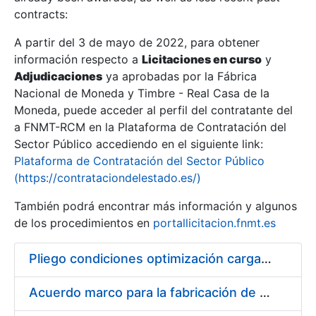
contracts:
Show/Hide
A partir del 3 de mayo de 2022, para obtener
información respecto a
Licitaciones en curso
y
Show/Hide
Adjudicaciones
ya aprobadas por la Fábrica
Show/Hide
Nacional de Moneda y Timbre - Real Casa de la
Moneda, puede acceder al perfil del contratante del
a FNMT-RCM en la Plataforma de Contratación del
Sector Público accediendo en el siguiente link:
Plataforma de Contratación del Sector Público
(https://contrataciondelestado.es/)
También podrá encontrar más información y algunos
de los procedimientos en
portallicitacion.fnmt.es
Pliego condiciones optimización cargas compras firmado
Show/Hide
Acuerdo marco para la fabricación de piezas