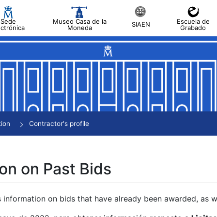
Sede
Museo Casa de la
Escuela de
SIAEN
ectrónica
Moneda
Grabado
tion
Contractor's profile
on on Past Bids
s information on bids that have already been awarded, as we