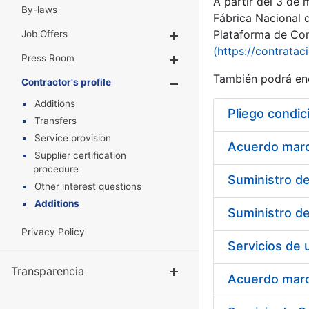
A partir del 3 de
By-laws
Fábrica Nacional 
Plataforma de Cont
Job Offers
Show/Hide
(https://contratac
Press Room
Show/Hide
También podrá enc
Contractor's profile
Show/Hide
Additions
Pliego condic
Transfers
Service provision
Acuerdo marco
Supplier certification
procedure
Other interest questions
Additions
Privacy Policy
Transparencia
Show/Hide
Acuerdo marco