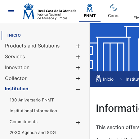
Navigation
FNMT
Ceres
El
INICIO
Products and Solutions
Show/Hide
Services
Show/Hide
Innovation
Show/Hide
Collector
Show/Hide
Inicio
Institu
Institution
Show/Hide
130 Aniversario FNMT
Informati
Institutional Information
Commitments
Show/Hide
This section offer
2030 Agenda and SDG