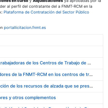
ciones en curso
y
Adjudicaciones
ya aprobadas por la
er al perfil del contratante del a FNMT-RCM en la
k:
Plataforma de Contratación del Sector Público
en
portallicitacion.fnmt.es
Suministro de Protectores Auditivos a medida para las personas trabajadoras de los Centros de Trabajo de Madrid y Burgos
Suministro de gafas graduadas antiproyecciones para los trabajadores de la FNMT-RCM en los centros de trabajo de Madrid y Burgos
Servicios de una empresa externa para el asesoramiento y resolución de los recursos de alzada que se presentan relacionados con procesos de selección para la FNMT-RCM
tores y otros complementos