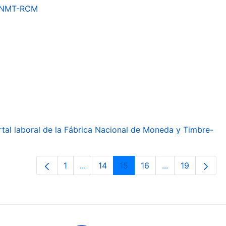
a FNMT-RCM
ortal laboral de la Fábrica Nacional de Moneda y Timbre-
1
...
14
15
16
...
19
Page
Intermediate Pages Use TAB to navig
Page
Page
Page
Intermediate Pa
Page