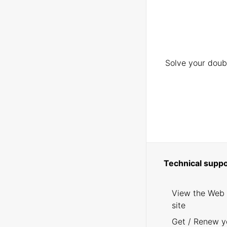
Solve your doubt
Technical suppo
View the Web
site
Get / Renew y