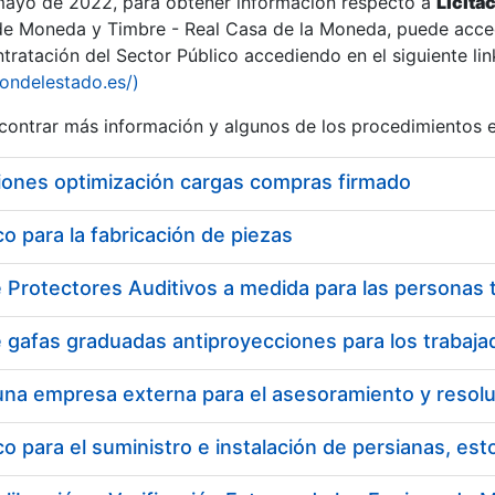
 mayo de 2022, para obtener información respecto a
Licita
de Moneda y Timbre - Real Casa de la Moneda, puede acced
ratación del Sector Público accediendo en el siguiente lin
iondelestado.es/)
ontrar más información y algunos de los procedimientos 
iones optimización cargas compras firmado
 para la fabricación de piezas
 para el suministro e instalación de persianas, es