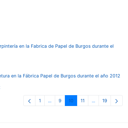
arpintería en la Fabrica de Papel de Burgos durante el
intura en la Fábrica Papel de Burgos durante el año 2012
2
1
...
9
10
11
...
19
Page
Intermediate Pages Use TAB to navi
Page
Page
Page
Intermediate Pa
Page