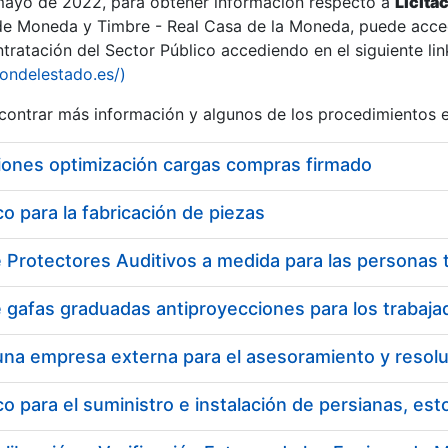
 mayo de 2022, para obtener información respecto a
Licita
de Moneda y Timbre - Real Casa de la Moneda, puede acced
ratación del Sector Público accediendo en el siguiente lin
iondelestado.es/)
ontrar más información y algunos de los procedimientos 
iones optimización cargas compras firmado
 para la fabricación de piezas
 para el suministro e instalación de persianas, es