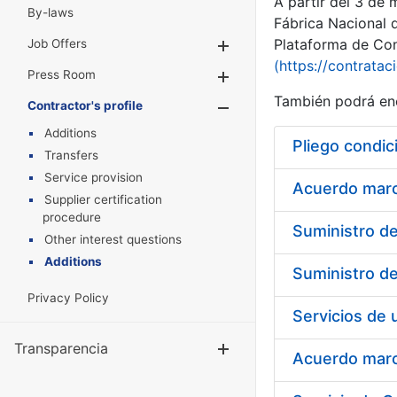
A partir del 3 de
By-laws
Fábrica Nacional 
Plataforma de Cont
Job Offers
Show/Hide
(https://contratac
Press Room
Show/Hide
También podrá enc
Contractor's profile
Show/Hide
Additions
Pliego condic
Transfers
Service provision
Acuerdo marco
Supplier certification
procedure
Other interest questions
Additions
Privacy Policy
Transparencia
Show/Hide
Acuerdo marco