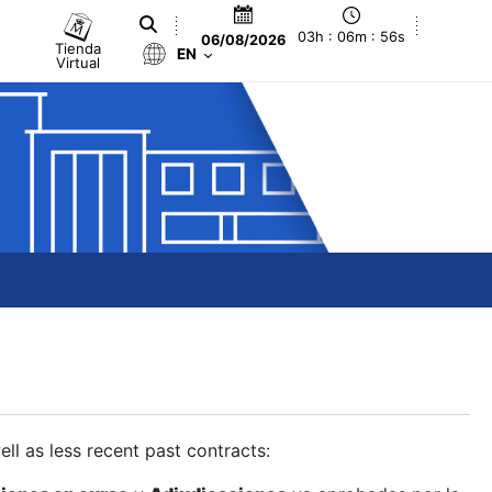
03h : 06m : 57s
06/08/2026
Tienda
EN
Virtual
ll as less recent past contracts: