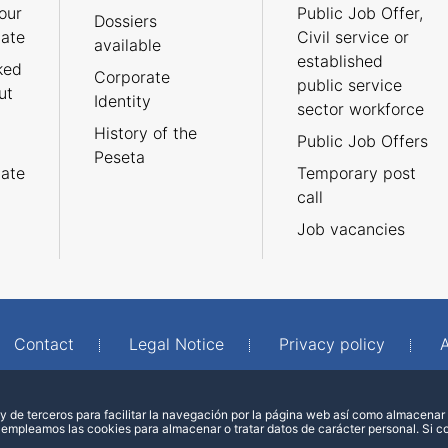
our
Public Job Offer,
Dossiers
cate
Civil service or
available
established
ked
Corporate
public service
ut
Identity
sector workforce
History of the
Public Job Offers
Peseta
cate
Temporary post
call
Job vacancies
Contact
Legal Notice
Privacy policy
A
 de terceros para facilitar la navegación por la página web así como almacenar 
 empleamos las cookies para almacenar o tratar datos de carácter personal. Si 