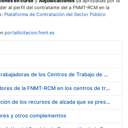
ciones en curso
y
Adjudicaciones
ya aprobadas por la
er al perfil del contratante del a FNMT-RCM en la
k:
Plataforma de Contratación del Sector Público
en
portallicitacion.fnmt.es
Suministro de Protectores Auditivos a medida para las personas trabajadoras de los Centros de Trabajo de Madrid y Burgos
Suministro de gafas graduadas antiproyecciones para los trabajadores de la FNMT-RCM en los centros de trabajo de Madrid y Burgos
Servicios de una empresa externa para el asesoramiento y resolución de los recursos de alzada que se presentan relacionados con procesos de selección para la FNMT-RCM
tores y otros complementos