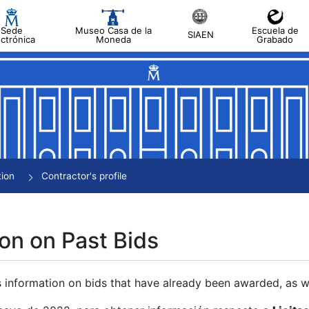
Sede
Museo Casa de la
Escuela de
SIAEN
ectrónica
Moneda
Grabado
tion
Contractor's profile
on on Past Bids
s information on bids that have already been awarded, as we