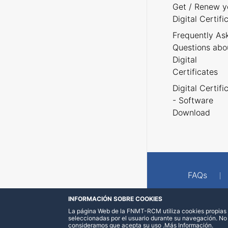
Get / Renew y
Digital Certifi
Frequently As
Questions abo
Digital
Certificates
Digital Certifi
- Software
Download
FAQs
INFORMACIÓN SOBRE COOKIES
La página Web de la FNMT-RCM utiliza cookies propias y
seleccionadas por el usuario durante su navegación. No
consideramos que acepta su uso
.
Más Información
.