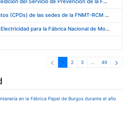
Servicio de Calibración y Verificación Externa de los Equipos de Medición del Servicio de Prevención de la FNMT-RCM
Conexión mediante Fibra Óptica de los Centros de Proceso de Datos (CPDs) de las sedes de la FNMT-RCM de Burgos y Madrid
Contratación de acuerdo marco para el Suministro de Material de Electricidad para la Fábrica Nacional de Moneda y Timbre-Real Casa de la Moneda en su centro de trabajo de Burgos
1
2
3
...
49
Page
Page
Page
Intermediate Pa
Page
d
ontanería en la Fábrica Papel de Burgos durante el año