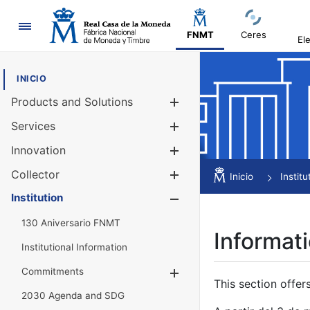
Navigation
FNMT
Ceres
El
INICIO
Products and Solutions
Show/Hide
Services
Show/Hide
Innovation
Show/Hide
Collector
Show/Hide
Inicio
Institu
Institution
Show/Hide
130 Aniversario FNMT
Informati
Institutional Information
Commitments
Show/Hide
This section offer
2030 Agenda and SDG