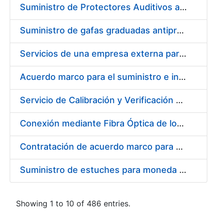
Suministro de Protectores Auditivos a medida para las personas trabajadoras de los Centros de Trabajo de Madrid y Burgos
Suministro de gafas graduadas antiproyecciones para los trabajadores de la FNMT-RCM en los centros de trabajo de Madrid y Burgos
Servicios de una empresa externa para el asesoramiento y resolución de los recursos de alzada que se presentan relacionados con procesos de selección para la FNMT-RCM
Acuerdo marco para el suministro e instalación de persianas, estores y otros complementos
Servicio de Calibración y Verificación Externa de los Equipos de Medición del Servicio de Prevención de la FNMT-RCM
Conexión mediante Fibra Óptica de los Centros de Proceso de Datos (CPDs) de las sedes de la FNMT-RCM de Burgos y Madrid
Contratación de acuerdo marco para el Suministro de Material de Electricidad para la Fábrica Nacional de Moneda y Timbre-Real Casa de la Moneda en su centro de trabajo de Burgos
Suministro de estuches para moneda de 30 €
Showing 1 to 10 of 486 entries.