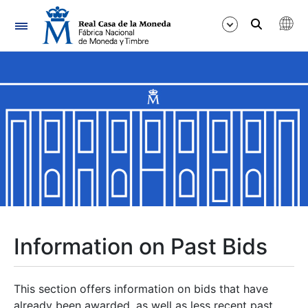
Navigation
Show/Hide
Show/Hide
Show/Hide
Show/Hide
Show/Hide
Information on Past Bids
Show/Hide
This section offers information on bids that have
already been awarded, as well as less recent past