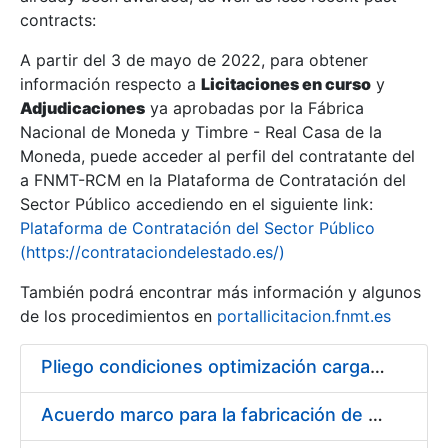
contracts:
Show/Hide
A partir del 3 de mayo de 2022, para obtener
información respecto a
Licitaciones en curso
y
Show/Hide
Adjudicaciones
ya aprobadas por la Fábrica
Show/Hide
Nacional de Moneda y Timbre - Real Casa de la
Moneda, puede acceder al perfil del contratante del
a FNMT-RCM en la Plataforma de Contratación del
Sector Público accediendo en el siguiente link:
Plataforma de Contratación del Sector Público
(https://contrataciondelestado.es/)
También podrá encontrar más información y algunos
de los procedimientos en
portallicitacion.fnmt.es
Pliego condiciones optimización cargas compras firmado
Show/Hide
Acuerdo marco para la fabricación de piezas