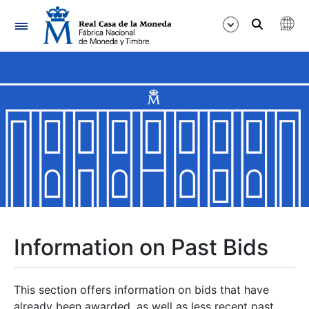
Navigation
Show/Hide
Show/Hide
Show/Hide
Show/Hide
Show/Hide
Information on Past Bids
Show/Hide
This section offers information on bids that have
already been awarded, as well as less recent past