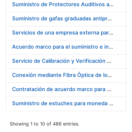
Suministro de Protectores Auditivos a medida para las personas trabajadoras de los Centros de Trabajo de Madrid y Burgos
Suministro de gafas graduadas antiproyecciones para los trabajadores de la FNMT-RCM en los centros de trabajo de Madrid y Burgos
Servicios de una empresa externa para el asesoramiento y resolución de los recursos de alzada que se presentan relacionados con procesos de selección para la FNMT-RCM
Acuerdo marco para el suministro e instalación de persianas, estores y otros complementos
Servicio de Calibración y Verificación Externa de los Equipos de Medición del Servicio de Prevención de la FNMT-RCM
Conexión mediante Fibra Óptica de los Centros de Proceso de Datos (CPDs) de las sedes de la FNMT-RCM de Burgos y Madrid
Contratación de acuerdo marco para el Suministro de Material de Electricidad para la Fábrica Nacional de Moneda y Timbre-Real Casa de la Moneda en su centro de trabajo de Burgos
Suministro de estuches para moneda de 30 €
Showing 1 to 10 of 486 entries.