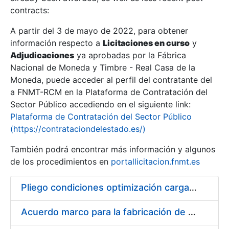
contracts:
Show/Hide
A partir del 3 de mayo de 2022, para obtener
información respecto a
Licitaciones en curso
y
Show/Hide
Adjudicaciones
ya aprobadas por la Fábrica
Show/Hide
Nacional de Moneda y Timbre - Real Casa de la
Moneda, puede acceder al perfil del contratante del
a FNMT-RCM en la Plataforma de Contratación del
Sector Público accediendo en el siguiente link:
Plataforma de Contratación del Sector Público
(https://contrataciondelestado.es/)
También podrá encontrar más información y algunos
de los procedimientos en
portallicitacion.fnmt.es
Pliego condiciones optimización cargas compras firmado
Show/Hide
Acuerdo marco para la fabricación de piezas