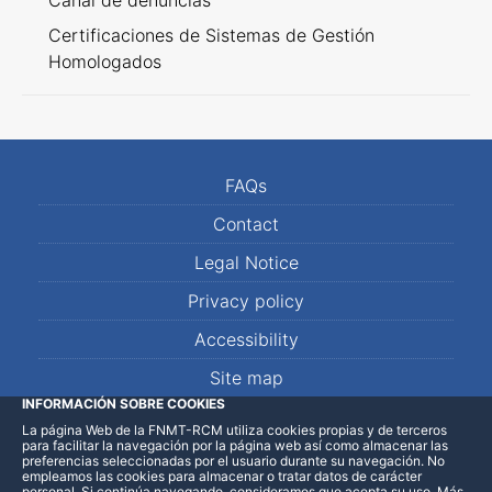
Canal de denuncias
Certificaciones de Sistemas de Gestión
Homologados
FAQs
Contact
Legal Notice
Privacy policy
Accessibility
Site map
INFORMACIÓN SOBRE COOKIES
La página Web de la FNMT-RCM utiliza cookies propias y de terceros
LinkedIn
Facebook
WhatsApp
para facilitar la navegación por la página web así como almacenar las
preferencias seleccionadas por el usuario durante su navegación. No
empleamos las cookies para almacenar o tratar datos de carácter
personal. Si continúa navegando, consideramos que acepta su uso
.
Más