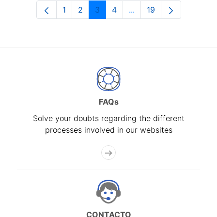
1
2
3
4
...
19
Page
Page
Page
Page
Intermediate Pages Use
Page
FAQs
Solve your doubts regarding the different
processes involved in our websites
CONTACTO