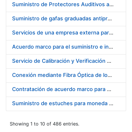
Suministro de Protectores Auditivos a medida para las personas trabajadoras de los Centros de Trabajo de Madrid y Burgos
Suministro de gafas graduadas antiproyecciones para los trabajadores de la FNMT-RCM en los centros de trabajo de Madrid y Burgos
Servicios de una empresa externa para el asesoramiento y resolución de los recursos de alzada que se presentan relacionados con procesos de selección para la FNMT-RCM
Acuerdo marco para el suministro e instalación de persianas, estores y otros complementos
Servicio de Calibración y Verificación Externa de los Equipos de Medición del Servicio de Prevención de la FNMT-RCM
Conexión mediante Fibra Óptica de los Centros de Proceso de Datos (CPDs) de las sedes de la FNMT-RCM de Burgos y Madrid
Contratación de acuerdo marco para el Suministro de Material de Electricidad para la Fábrica Nacional de Moneda y Timbre-Real Casa de la Moneda en su centro de trabajo de Burgos
Suministro de estuches para moneda de 30 €
Showing 1 to 10 of 486 entries.