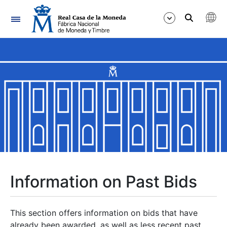
Navigation
Show/Hide
Show/Hide
Show/Hide
Show/Hide
Show/Hide
Information on Past Bids
Show/Hide
This section offers information on bids that have
already been awarded, as well as less recent past