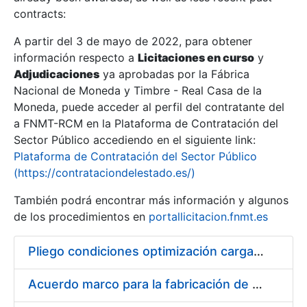
contracts:
Show/Hide
A partir del 3 de mayo de 2022, para obtener
información respecto a
Licitaciones en curso
y
Show/Hide
Adjudicaciones
ya aprobadas por la Fábrica
Show/Hide
Nacional de Moneda y Timbre - Real Casa de la
Moneda, puede acceder al perfil del contratante del
a FNMT-RCM en la Plataforma de Contratación del
Sector Público accediendo en el siguiente link:
Plataforma de Contratación del Sector Público
(https://contrataciondelestado.es/)
También podrá encontrar más información y algunos
de los procedimientos en
portallicitacion.fnmt.es
Pliego condiciones optimización cargas compras firmado
Show/Hide
Acuerdo marco para la fabricación de piezas