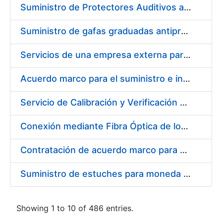
Suministro de Protectores Auditivos a medida para las personas trabajadoras de los Centros de Trabajo de Madrid y Burgos
Suministro de gafas graduadas antiproyecciones para los trabajadores de la FNMT-RCM en los centros de trabajo de Madrid y Burgos
Servicios de una empresa externa para el asesoramiento y resolución de los recursos de alzada que se presentan relacionados con procesos de selección para la FNMT-RCM
Acuerdo marco para el suministro e instalación de persianas, estores y otros complementos
Servicio de Calibración y Verificación Externa de los Equipos de Medición del Servicio de Prevención de la FNMT-RCM
Conexión mediante Fibra Óptica de los Centros de Proceso de Datos (CPDs) de las sedes de la FNMT-RCM de Burgos y Madrid
Contratación de acuerdo marco para el Suministro de Material de Electricidad para la Fábrica Nacional de Moneda y Timbre-Real Casa de la Moneda en su centro de trabajo de Burgos
Suministro de estuches para moneda de 30 €
Showing 1 to 10 of 486 entries.