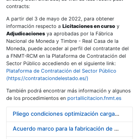
contracts:
Show/Hide
A partir del 3 de mayo de 2022, para obtener
información respecto a
Licitaciones en curso
y
Show/Hide
Adjudicaciones
ya aprobadas por la Fábrica
Show/Hide
Nacional de Moneda y Timbre - Real Casa de la
Moneda, puede acceder al perfil del contratante del
a FNMT-RCM en la Plataforma de Contratación del
Sector Público accediendo en el siguiente link:
Plataforma de Contratación del Sector Público
(https://contrataciondelestado.es/)
También podrá encontrar más información y algunos
de los procedimientos en
portallicitacion.fnmt.es
Pliego condiciones optimización cargas compras firmado
Show/Hide
Acuerdo marco para la fabricación de piezas