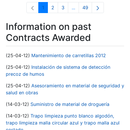
1
2
3
...
49
Page
Page
Page
Intermediate Pages Use T
Page
Information on past
Contracts Awarded
(25-04-12)
Mantenimiento de carretillas 2012
(25-04-12)
Instalación de sistema de detección
precoz de humos
(25-04-12)
Asesoramiento en material de seguridad y
salud en obras
(14-03-12)
Suministro de material de droguería
(14-03-12)
Trapo limpieza punto blanco algodón,
trapo limpieza malla circular azul y trapo malla azul
cortado