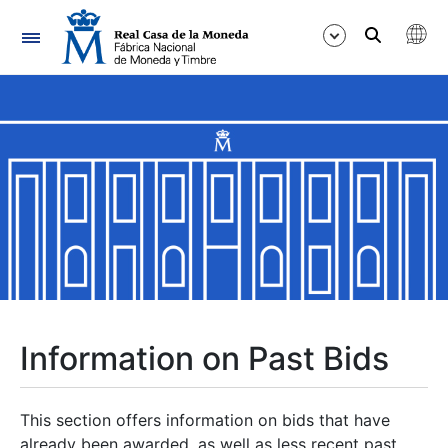
Navigation
Show/Hide
Show/Hide
Show/Hide
Show/Hide
Show/Hide
Information on Past Bids
Show/Hide
This section offers information on bids that have
already been awarded, as well as less recent past