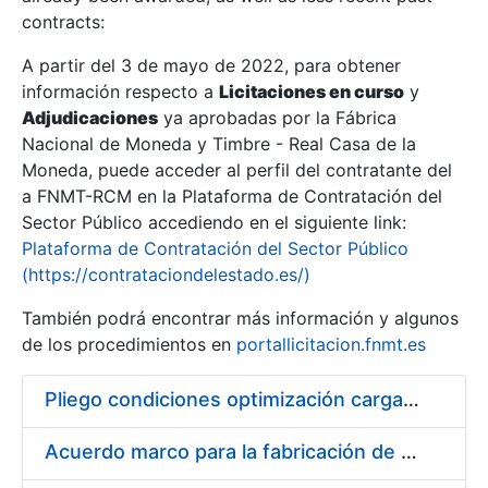
contracts:
Show/Hide
A partir del 3 de mayo de 2022, para obtener
información respecto a
Licitaciones en curso
y
Show/Hide
Adjudicaciones
ya aprobadas por la Fábrica
Show/Hide
Nacional de Moneda y Timbre - Real Casa de la
Moneda, puede acceder al perfil del contratante del
a FNMT-RCM en la Plataforma de Contratación del
Sector Público accediendo en el siguiente link:
Plataforma de Contratación del Sector Público
(https://contrataciondelestado.es/)
También podrá encontrar más información y algunos
de los procedimientos en
portallicitacion.fnmt.es
Pliego condiciones optimización cargas compras firmado
Show/Hide
Acuerdo marco para la fabricación de piezas