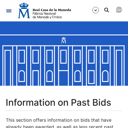
Navigation
Show/Hide
Show/Hide
Show/Hide
Show/Hide
Show/Hide
Information on Past Bids
Show/Hide
This section offers information on bids that have
already been awarded, as well as less recent past