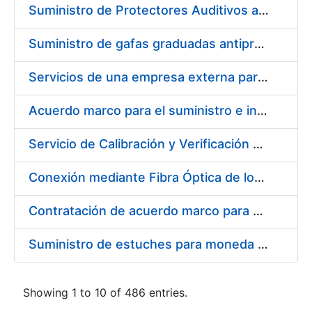
Suministro de Protectores Auditivos a medida para las personas trabajadoras de los Centros de Trabajo de Madrid y Burgos
Suministro de gafas graduadas antiproyecciones para los trabajadores de la FNMT-RCM en los centros de trabajo de Madrid y Burgos
Servicios de una empresa externa para el asesoramiento y resolución de los recursos de alzada que se presentan relacionados con procesos de selección para la FNMT-RCM
Acuerdo marco para el suministro e instalación de persianas, estores y otros complementos
Servicio de Calibración y Verificación Externa de los Equipos de Medición del Servicio de Prevención de la FNMT-RCM
Conexión mediante Fibra Óptica de los Centros de Proceso de Datos (CPDs) de las sedes de la FNMT-RCM de Burgos y Madrid
Contratación de acuerdo marco para el Suministro de Material de Electricidad para la Fábrica Nacional de Moneda y Timbre-Real Casa de la Moneda en su centro de trabajo de Burgos
Suministro de estuches para moneda de 30 €
Showing 1 to 10 of 486 entries.