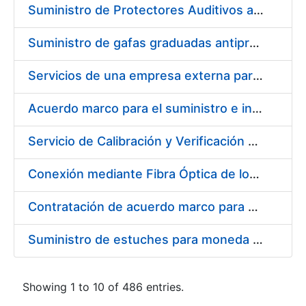
Suministro de Protectores Auditivos a medida para las personas trabajadoras de los Centros de Trabajo de Madrid y Burgos
Suministro de gafas graduadas antiproyecciones para los trabajadores de la FNMT-RCM en los centros de trabajo de Madrid y Burgos
Servicios de una empresa externa para el asesoramiento y resolución de los recursos de alzada que se presentan relacionados con procesos de selección para la FNMT-RCM
Acuerdo marco para el suministro e instalación de persianas, estores y otros complementos
Servicio de Calibración y Verificación Externa de los Equipos de Medición del Servicio de Prevención de la FNMT-RCM
Conexión mediante Fibra Óptica de los Centros de Proceso de Datos (CPDs) de las sedes de la FNMT-RCM de Burgos y Madrid
Contratación de acuerdo marco para el Suministro de Material de Electricidad para la Fábrica Nacional de Moneda y Timbre-Real Casa de la Moneda en su centro de trabajo de Burgos
Suministro de estuches para moneda de 30 €
Showing 1 to 10 of 486 entries.