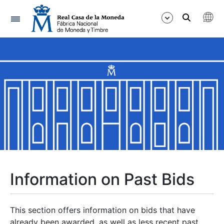
Navigation
Show/Hide
Show/Hide
Show/Hide
Show/Hide
Show/Hide
Information on Past Bids
Show/Hide
This section offers information on bids that have
already been awarded, as well as less recent past