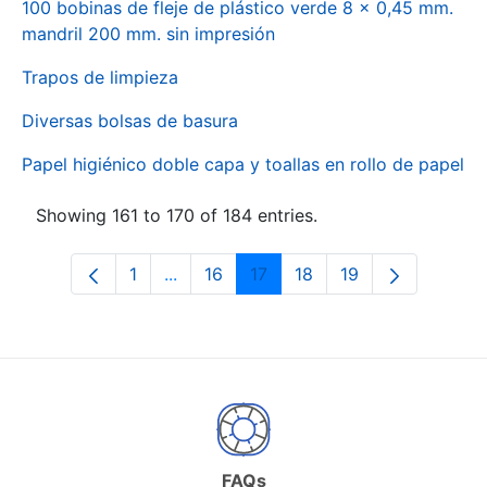
100 bobinas de fleje de plástico verde 8 x 0,45 mm.
mandril 200 mm. sin impresión
Trapos de limpieza
Diversas bolsas de basura
Papel higiénico doble capa y toallas en rollo de papel
Showing 161 to 170 of 184 entries.
1
...
16
17
18
19
Page
Intermediate Pages Use TAB to naviga
Page
Page
Page
Page
FAQs