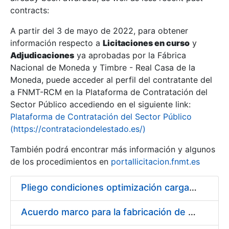
contracts:
Show/Hide
A partir del 3 de mayo de 2022, para obtener
información respecto a
Licitaciones en curso
y
Show/Hide
Adjudicaciones
ya aprobadas por la Fábrica
Show/Hide
Nacional de Moneda y Timbre - Real Casa de la
Moneda, puede acceder al perfil del contratante del
a FNMT-RCM en la Plataforma de Contratación del
Sector Público accediendo en el siguiente link:
Plataforma de Contratación del Sector Público
(https://contrataciondelestado.es/)
También podrá encontrar más información y algunos
de los procedimientos en
portallicitacion.fnmt.es
Pliego condiciones optimización cargas compras firmado
Show/Hide
Acuerdo marco para la fabricación de piezas