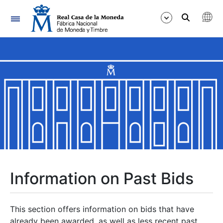
Navigation
Show/Hide
Show/Hide
Show/Hide
Show/Hide
Show/Hide
Information on Past Bids
Show/Hide
This section offers information on bids that have
already been awarded, as well as less recent past