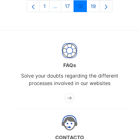
1
...
17
18
19
Page
Intermediate Pages Use TAB to navi
Page
Page
Page
FAQs
Solve your doubts regarding the different
processes involved in our websites
CONTACTO