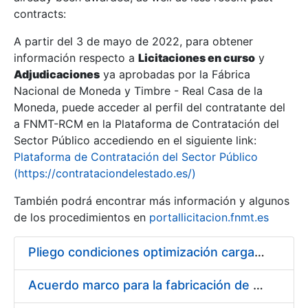
contracts:
Show/Hide
A partir del 3 de mayo de 2022, para obtener
información respecto a
Licitaciones en curso
y
Show/Hide
Adjudicaciones
ya aprobadas por la Fábrica
Show/Hide
Nacional de Moneda y Timbre - Real Casa de la
Moneda, puede acceder al perfil del contratante del
a FNMT-RCM en la Plataforma de Contratación del
Sector Público accediendo en el siguiente link:
Plataforma de Contratación del Sector Público
(https://contrataciondelestado.es/)
También podrá encontrar más información y algunos
de los procedimientos en
portallicitacion.fnmt.es
Pliego condiciones optimización cargas compras firmado
Show/Hide
Acuerdo marco para la fabricación de piezas