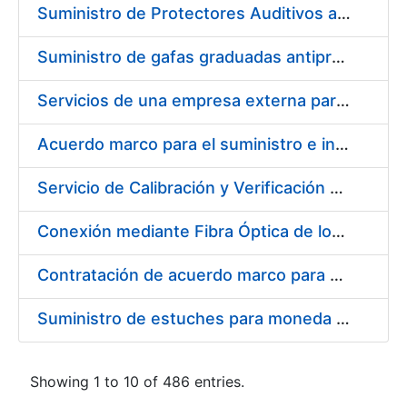
Suministro de Protectores Auditivos a medida para las personas trabajadoras de los Centros de Trabajo de Madrid y Burgos
Suministro de gafas graduadas antiproyecciones para los trabajadores de la FNMT-RCM en los centros de trabajo de Madrid y Burgos
Servicios de una empresa externa para el asesoramiento y resolución de los recursos de alzada que se presentan relacionados con procesos de selección para la FNMT-RCM
Acuerdo marco para el suministro e instalación de persianas, estores y otros complementos
Servicio de Calibración y Verificación Externa de los Equipos de Medición del Servicio de Prevención de la FNMT-RCM
Conexión mediante Fibra Óptica de los Centros de Proceso de Datos (CPDs) de las sedes de la FNMT-RCM de Burgos y Madrid
Contratación de acuerdo marco para el Suministro de Material de Electricidad para la Fábrica Nacional de Moneda y Timbre-Real Casa de la Moneda en su centro de trabajo de Burgos
Suministro de estuches para moneda de 30 €
Showing 1 to 10 of 486 entries.