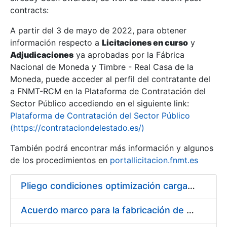
contracts:
Show/Hide
A partir del 3 de mayo de 2022, para obtener
información respecto a
Licitaciones en curso
y
Show/Hide
Adjudicaciones
ya aprobadas por la Fábrica
Show/Hide
Nacional de Moneda y Timbre - Real Casa de la
Moneda, puede acceder al perfil del contratante del
a FNMT-RCM en la Plataforma de Contratación del
Sector Público accediendo en el siguiente link:
Plataforma de Contratación del Sector Público
(https://contrataciondelestado.es/)
También podrá encontrar más información y algunos
de los procedimientos en
portallicitacion.fnmt.es
Pliego condiciones optimización cargas compras firmado
Show/Hide
Acuerdo marco para la fabricación de piezas