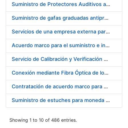
Suministro de Protectores Auditivos a medida para las personas trabajadoras de los Centros de Trabajo de Madrid y Burgos
Suministro de gafas graduadas antiproyecciones para los trabajadores de la FNMT-RCM en los centros de trabajo de Madrid y Burgos
Servicios de una empresa externa para el asesoramiento y resolución de los recursos de alzada que se presentan relacionados con procesos de selección para la FNMT-RCM
Acuerdo marco para el suministro e instalación de persianas, estores y otros complementos
Servicio de Calibración y Verificación Externa de los Equipos de Medición del Servicio de Prevención de la FNMT-RCM
Conexión mediante Fibra Óptica de los Centros de Proceso de Datos (CPDs) de las sedes de la FNMT-RCM de Burgos y Madrid
Contratación de acuerdo marco para el Suministro de Material de Electricidad para la Fábrica Nacional de Moneda y Timbre-Real Casa de la Moneda en su centro de trabajo de Burgos
Suministro de estuches para moneda de 30 €
Showing 1 to 10 of 486 entries.