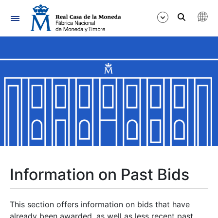
Navigation
Show/Hide
Show/Hide
Show/Hide
Show/Hide
Show/Hide
Information on Past Bids
Show/Hide
This section offers information on bids that have
already been awarded, as well as less recent past