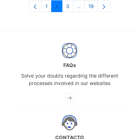
1
2
3
...
19
Page
Page
Page
Intermediate Pages Use T
Page
FAQs
Solve your doubts regarding the different
processes involved in our websites
CONTACTO