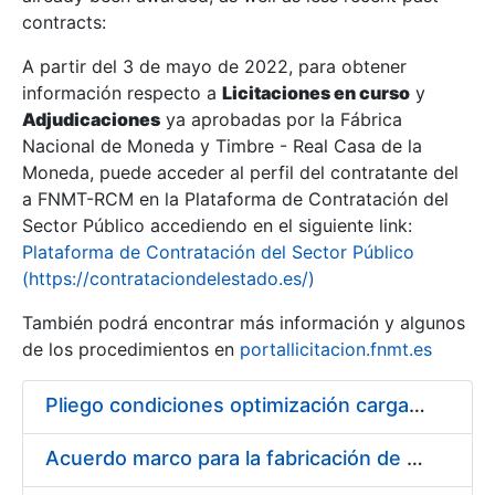
contracts:
Show/Hide
A partir del 3 de mayo de 2022, para obtener
información respecto a
Licitaciones en curso
y
Show/Hide
Adjudicaciones
ya aprobadas por la Fábrica
Show/Hide
Nacional de Moneda y Timbre - Real Casa de la
Moneda, puede acceder al perfil del contratante del
a FNMT-RCM en la Plataforma de Contratación del
Sector Público accediendo en el siguiente link:
Plataforma de Contratación del Sector Público
(https://contrataciondelestado.es/)
También podrá encontrar más información y algunos
de los procedimientos en
portallicitacion.fnmt.es
Pliego condiciones optimización cargas compras firmado
Show/Hide
Acuerdo marco para la fabricación de piezas