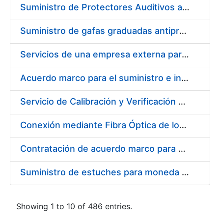
Suministro de Protectores Auditivos a medida para las personas trabajadoras de los Centros de Trabajo de Madrid y Burgos
Suministro de gafas graduadas antiproyecciones para los trabajadores de la FNMT-RCM en los centros de trabajo de Madrid y Burgos
Servicios de una empresa externa para el asesoramiento y resolución de los recursos de alzada que se presentan relacionados con procesos de selección para la FNMT-RCM
Acuerdo marco para el suministro e instalación de persianas, estores y otros complementos
Servicio de Calibración y Verificación Externa de los Equipos de Medición del Servicio de Prevención de la FNMT-RCM
Conexión mediante Fibra Óptica de los Centros de Proceso de Datos (CPDs) de las sedes de la FNMT-RCM de Burgos y Madrid
Contratación de acuerdo marco para el Suministro de Material de Electricidad para la Fábrica Nacional de Moneda y Timbre-Real Casa de la Moneda en su centro de trabajo de Burgos
Suministro de estuches para moneda de 30 €
Showing 1 to 10 of 486 entries.