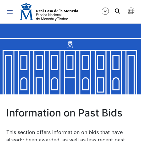
Navigation
Show/Hide
Show/Hide
Show/Hide
Show/Hide
Show/Hide
Information on Past Bids
Show/Hide
This section offers information on bids that have
already been awarded, as well as less recent past