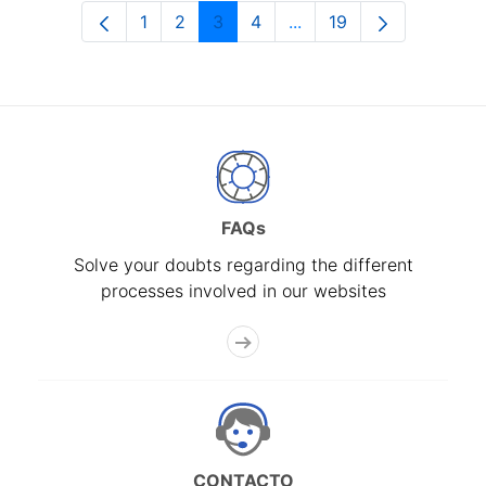
1
2
3
4
...
19
Page
Page
Page
Page
Intermediate Pages Use
Page
FAQs
Solve your doubts regarding the different
processes involved in our websites
CONTACTO