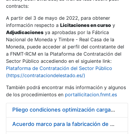
contracts:
Show/Hide
A partir del 3 de mayo de 2022, para obtener
información respecto a
Licitaciones en curso
y
Show/Hide
Adjudicaciones
ya aprobadas por la Fábrica
Show/Hide
Nacional de Moneda y Timbre - Real Casa de la
Moneda, puede acceder al perfil del contratante del
a FNMT-RCM en la Plataforma de Contratación del
Sector Público accediendo en el siguiente link:
Plataforma de Contratación del Sector Público
(https://contrataciondelestado.es/)
También podrá encontrar más información y algunos
de los procedimientos en
portallicitacion.fnmt.es
Pliego condiciones optimización cargas compras firmado
Show/Hide
Acuerdo marco para la fabricación de piezas