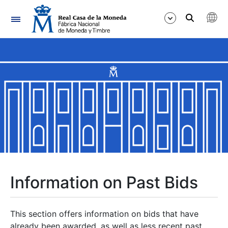
Navigation
Show/Hide
Show/Hide
Show/Hide
Show/Hide
Show/Hide
Information on Past Bids
Show/Hide
This section offers information on bids that have
already been awarded, as well as less recent past