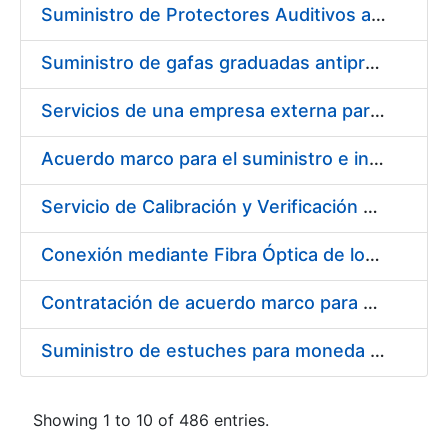
Suministro de Protectores Auditivos a medida para las personas trabajadoras de los Centros de Trabajo de Madrid y Burgos
Suministro de gafas graduadas antiproyecciones para los trabajadores de la FNMT-RCM en los centros de trabajo de Madrid y Burgos
Servicios de una empresa externa para el asesoramiento y resolución de los recursos de alzada que se presentan relacionados con procesos de selección para la FNMT-RCM
Acuerdo marco para el suministro e instalación de persianas, estores y otros complementos
Servicio de Calibración y Verificación Externa de los Equipos de Medición del Servicio de Prevención de la FNMT-RCM
Conexión mediante Fibra Óptica de los Centros de Proceso de Datos (CPDs) de las sedes de la FNMT-RCM de Burgos y Madrid
Contratación de acuerdo marco para el Suministro de Material de Electricidad para la Fábrica Nacional de Moneda y Timbre-Real Casa de la Moneda en su centro de trabajo de Burgos
Suministro de estuches para moneda de 30 €
Showing 1 to 10 of 486 entries.