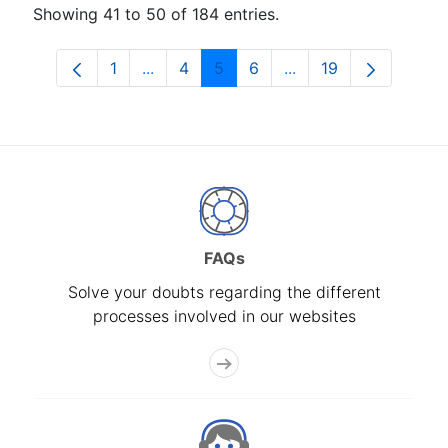
Showing 41 to 50 of 184 entries.
1
...
4
5
6
...
19
Page
Intermediate Pages Use TAB to navigat
Page
Page
Page
Intermediate Pages U
Page
FAQs
Solve your doubts regarding the different
processes involved in our websites