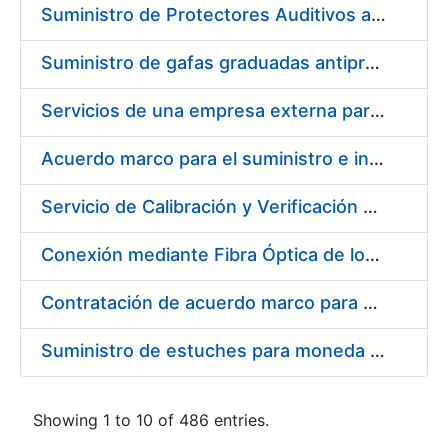
Suministro de Protectores Auditivos a medida para las personas trabajadoras de los Centros de Trabajo de Madrid y Burgos
Suministro de gafas graduadas antiproyecciones para los trabajadores de la FNMT-RCM en los centros de trabajo de Madrid y Burgos
Servicios de una empresa externa para el asesoramiento y resolución de los recursos de alzada que se presentan relacionados con procesos de selección para la FNMT-RCM
Acuerdo marco para el suministro e instalación de persianas, estores y otros complementos
Servicio de Calibración y Verificación Externa de los Equipos de Medición del Servicio de Prevención de la FNMT-RCM
Conexión mediante Fibra Óptica de los Centros de Proceso de Datos (CPDs) de las sedes de la FNMT-RCM de Burgos y Madrid
Contratación de acuerdo marco para el Suministro de Material de Electricidad para la Fábrica Nacional de Moneda y Timbre-Real Casa de la Moneda en su centro de trabajo de Burgos
Suministro de estuches para moneda de 30 €
Showing 1 to 10 of 486 entries.