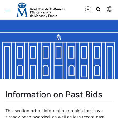
Navigation
Show/Hide
Show/Hide
Show/Hide
Show/Hide
Show/Hide
Information on Past Bids
Show/Hide
This section offers information on bids that have
already been awarded, as well as less recent past