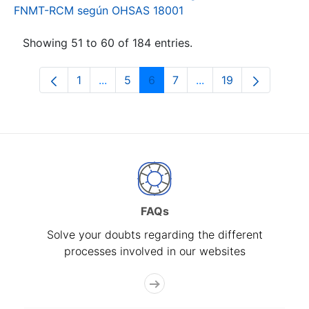
FNMT-RCM según OHSAS 18001
Showing 51 to 60 of 184 entries.
1
...
5
6
7
...
19
Page
Intermediate Pages Use TAB to navigat
Page
Page
Page
Intermediate Pages U
Page
FAQs
Solve your doubts regarding the different
processes involved in our websites