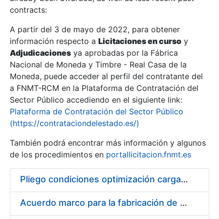
contracts:
Show/Hide
A partir del 3 de mayo de 2022, para obtener
información respecto a
Licitaciones en curso
y
Show/Hide
Adjudicaciones
ya aprobadas por la Fábrica
Show/Hide
Nacional de Moneda y Timbre - Real Casa de la
Moneda, puede acceder al perfil del contratante del
a FNMT-RCM en la Plataforma de Contratación del
Sector Público accediendo en el siguiente link:
Plataforma de Contratación del Sector Público
(https://contrataciondelestado.es/)
También podrá encontrar más información y algunos
de los procedimientos en
portallicitacion.fnmt.es
Pliego condiciones optimización cargas compras firmado
Show/Hide
Acuerdo marco para la fabricación de piezas