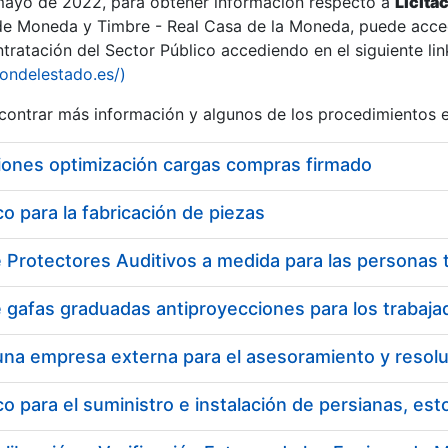
 mayo de 2022, para obtener información respecto a
Licita
de Moneda y Timbre - Real Casa de la Moneda, puede acced
ratación del Sector Público accediendo en el siguiente lin
iondelestado.es/)
ontrar más información y algunos de los procedimientos 
iones optimización cargas compras firmado
 para la fabricación de piezas
 para el suministro e instalación de persianas, es