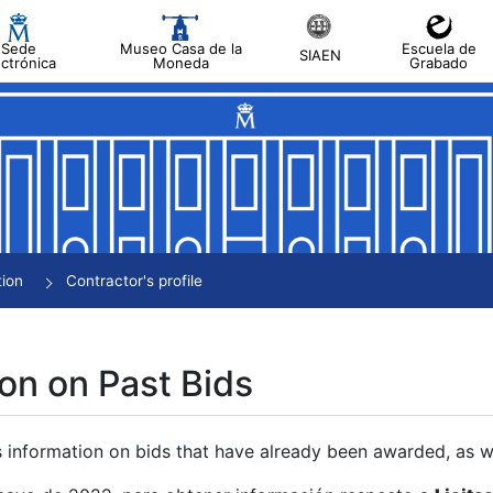
Sede
Museo Casa de la
Escuela de
SIAEN
ectrónica
Moneda
Grabado
tion
Contractor's profile
on on Past Bids
s information on bids that have already been awarded, as we