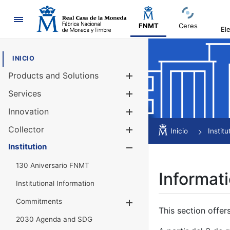
Navigation
FNMT
Ceres
El
INICIO
Products and Solutions
Show/Hide
Services
Show/Hide
Innovation
Show/Hide
Collector
Show/Hide
Inicio
Institu
Institution
Show/Hide
130 Aniversario FNMT
Informati
Institutional Information
Commitments
Show/Hide
This section offer
2030 Agenda and SDG