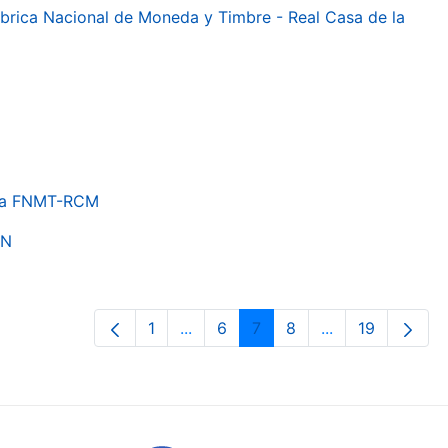
 Fábrica Nacional de Moneda y Timbre - Real Casa de la
e la FNMT-RCM
ON
1
...
6
7
8
...
19
Page
Intermediate Pages Use TAB to nav
Page
Page
Page
Intermediate Pa
Page