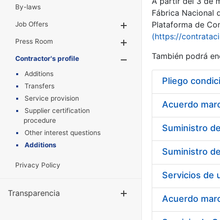
A partir del 3 de
By-laws
Fábrica Nacional 
Plataforma de Cont
Job Offers
Show/Hide
(https://contratac
Press Room
Show/Hide
También podrá enc
Contractor's profile
Show/Hide
Additions
Pliego condic
Transfers
Service provision
Acuerdo marco
Supplier certification
procedure
Other interest questions
Additions
Privacy Policy
Transparencia
Show/Hide
Acuerdo marco