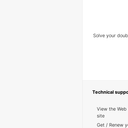
Solve your doubt
Technical suppo
View the Web
site
Get / Renew y