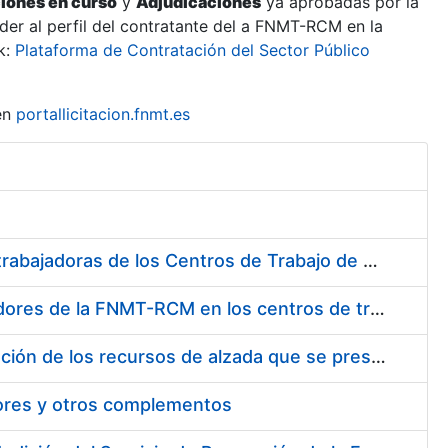
ciones en curso
y
Adjudicaciones
ya aprobadas por la
er al perfil del contratante del a FNMT-RCM en la
k:
Plataforma de Contratación del Sector Público
en
portallicitacion.fnmt.es
Suministro de Protectores Auditivos a medida para las personas trabajadoras de los Centros de Trabajo de Madrid y Burgos
Suministro de gafas graduadas antiproyecciones para los trabajadores de la FNMT-RCM en los centros de trabajo de Madrid y Burgos
Servicios de una empresa externa para el asesoramiento y resolución de los recursos de alzada que se presentan relacionados con procesos de selección para la FNMT-RCM
tores y otros complementos