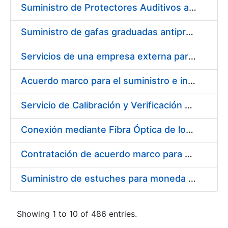
Suministro de Protectores Auditivos a medida para las personas trabajadoras de los Centros de Trabajo de Madrid y Burgos
Suministro de gafas graduadas antiproyecciones para los trabajadores de la FNMT-RCM en los centros de trabajo de Madrid y Burgos
Servicios de una empresa externa para el asesoramiento y resolución de los recursos de alzada que se presentan relacionados con procesos de selección para la FNMT-RCM
Acuerdo marco para el suministro e instalación de persianas, estores y otros complementos
Servicio de Calibración y Verificación Externa de los Equipos de Medición del Servicio de Prevención de la FNMT-RCM
Conexión mediante Fibra Óptica de los Centros de Proceso de Datos (CPDs) de las sedes de la FNMT-RCM de Burgos y Madrid
Contratación de acuerdo marco para el Suministro de Material de Electricidad para la Fábrica Nacional de Moneda y Timbre-Real Casa de la Moneda en su centro de trabajo de Burgos
Suministro de estuches para moneda de 30 €
Showing 1 to 10 of 486 entries.