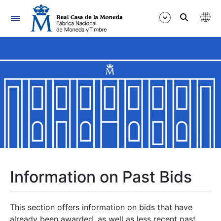
Navigation
Show/Hide
Show/Hide
Show/Hide
Show/Hide
Show/Hide
Information on Past Bids
Show/Hide
This section offers information on bids that have
already been awarded, as well as less recent past