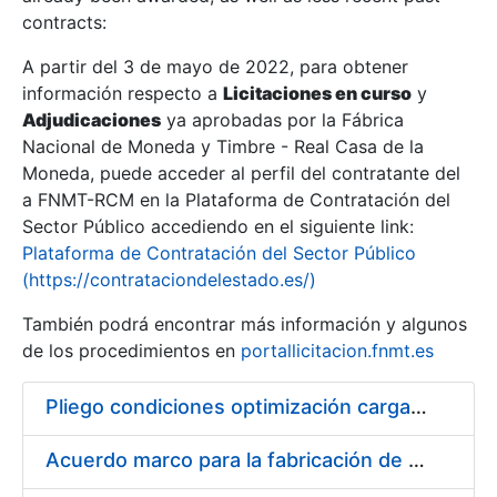
contracts:
Show/Hide
A partir del 3 de mayo de 2022, para obtener
información respecto a
Licitaciones en curso
y
Show/Hide
Adjudicaciones
ya aprobadas por la Fábrica
Show/Hide
Nacional de Moneda y Timbre - Real Casa de la
Moneda, puede acceder al perfil del contratante del
a FNMT-RCM en la Plataforma de Contratación del
Sector Público accediendo en el siguiente link:
Plataforma de Contratación del Sector Público
(https://contrataciondelestado.es/)
También podrá encontrar más información y algunos
de los procedimientos en
portallicitacion.fnmt.es
Pliego condiciones optimización cargas compras firmado
Show/Hide
Acuerdo marco para la fabricación de piezas