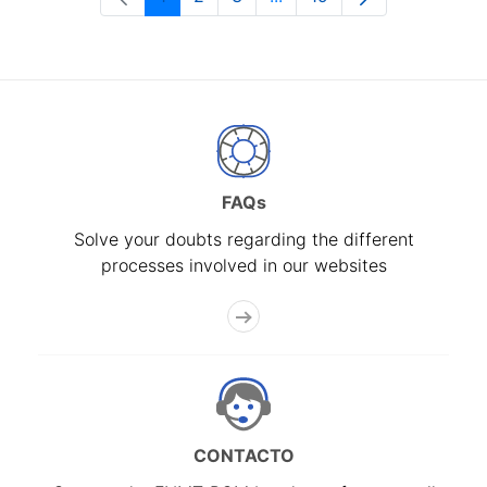
Page
Page
Page
Intermediate Pages Use T
Page
FAQs
Solve your doubts regarding the different
processes involved in our websites
CONTACTO