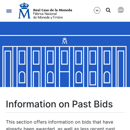
Navigation
Show/Hide
Show/Hide
Show/Hide
Show/Hide
Show/Hide
Information on Past Bids
Show/Hide
This section offers information on bids that have
already been awarded, as well as less recent past