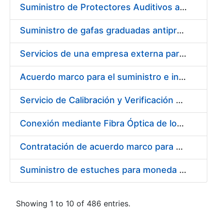
Suministro de Protectores Auditivos a medida para las personas trabajadoras de los Centros de Trabajo de Madrid y Burgos
Suministro de gafas graduadas antiproyecciones para los trabajadores de la FNMT-RCM en los centros de trabajo de Madrid y Burgos
Servicios de una empresa externa para el asesoramiento y resolución de los recursos de alzada que se presentan relacionados con procesos de selección para la FNMT-RCM
Acuerdo marco para el suministro e instalación de persianas, estores y otros complementos
Servicio de Calibración y Verificación Externa de los Equipos de Medición del Servicio de Prevención de la FNMT-RCM
Conexión mediante Fibra Óptica de los Centros de Proceso de Datos (CPDs) de las sedes de la FNMT-RCM de Burgos y Madrid
Contratación de acuerdo marco para el Suministro de Material de Electricidad para la Fábrica Nacional de Moneda y Timbre-Real Casa de la Moneda en su centro de trabajo de Burgos
Suministro de estuches para moneda de 30 €
Showing 1 to 10 of 486 entries.