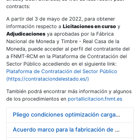
contracts:
Show/Hide
A partir del 3 de mayo de 2022, para obtener
información respecto a
Licitaciones en curso
y
Show/Hide
Adjudicaciones
ya aprobadas por la Fábrica
Show/Hide
Nacional de Moneda y Timbre - Real Casa de la
Moneda, puede acceder al perfil del contratante del
a FNMT-RCM en la Plataforma de Contratación del
Sector Público accediendo en el siguiente link:
Plataforma de Contratación del Sector Público
(https://contrataciondelestado.es/)
También podrá encontrar más información y algunos
de los procedimientos en
portallicitacion.fnmt.es
Pliego condiciones optimización cargas compras firmado
Show/Hide
Acuerdo marco para la fabricación de piezas