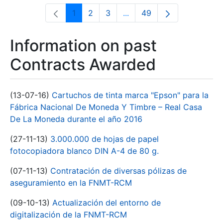
1
2
3
...
49
Page
Page
Page
Intermediate Pages Use T
Page
Information on past
Contracts Awarded
(13-07-16)
Cartuchos de tinta marca "Epson" para la
Fábrica Nacional De Moneda Y Timbre – Real Casa
De La Moneda durante el año 2016
(27-11-13)
3.000.000 de hojas de papel
fotocopiadora blanco DIN A-4 de 80 g.
(07-11-13)
Contratación de diversas pólizas de
aseguramiento en la FNMT-RCM
(09-10-13)
Actualización del entorno de
digitalización de la FNMT-RCM