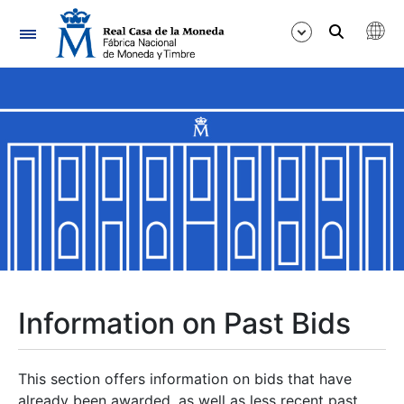
Navigation
Show/Hide
Show/Hide
Show/Hide
Show/Hide
Show/Hide
Information on Past Bids
Show/Hide
This section offers information on bids that have
already been awarded, as well as less recent past