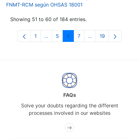
FNMT-RCM según OHSAS 18001
Showing 51 to 60 of 184 entries.
1
...
5
6
7
...
19
Page
Intermediate Pages Use TAB to navigat
Page
Page
Page
Intermediate Pages U
Page
FAQs
Solve your doubts regarding the different
processes involved in our websites