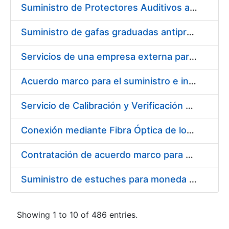
Suministro de Protectores Auditivos a medida para las personas trabajadoras de los Centros de Trabajo de Madrid y Burgos
Suministro de gafas graduadas antiproyecciones para los trabajadores de la FNMT-RCM en los centros de trabajo de Madrid y Burgos
Servicios de una empresa externa para el asesoramiento y resolución de los recursos de alzada que se presentan relacionados con procesos de selección para la FNMT-RCM
Acuerdo marco para el suministro e instalación de persianas, estores y otros complementos
Servicio de Calibración y Verificación Externa de los Equipos de Medición del Servicio de Prevención de la FNMT-RCM
Conexión mediante Fibra Óptica de los Centros de Proceso de Datos (CPDs) de las sedes de la FNMT-RCM de Burgos y Madrid
Contratación de acuerdo marco para el Suministro de Material de Electricidad para la Fábrica Nacional de Moneda y Timbre-Real Casa de la Moneda en su centro de trabajo de Burgos
Suministro de estuches para moneda de 30 €
Showing 1 to 10 of 486 entries.