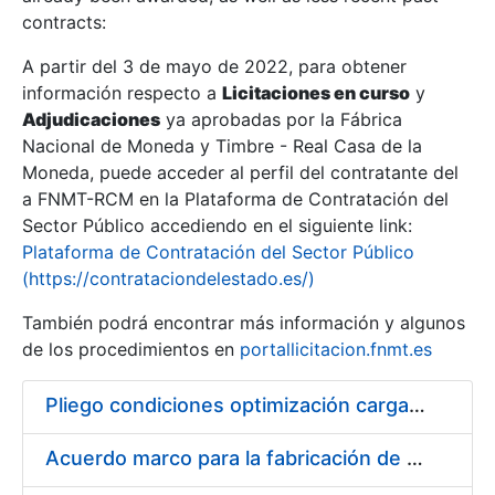
contracts:
Show/Hide
A partir del 3 de mayo de 2022, para obtener
información respecto a
Licitaciones en curso
y
Show/Hide
Adjudicaciones
ya aprobadas por la Fábrica
Show/Hide
Nacional de Moneda y Timbre - Real Casa de la
Moneda, puede acceder al perfil del contratante del
a FNMT-RCM en la Plataforma de Contratación del
Sector Público accediendo en el siguiente link:
Plataforma de Contratación del Sector Público
(https://contrataciondelestado.es/)
También podrá encontrar más información y algunos
de los procedimientos en
portallicitacion.fnmt.es
Pliego condiciones optimización cargas compras firmado
Show/Hide
Acuerdo marco para la fabricación de piezas