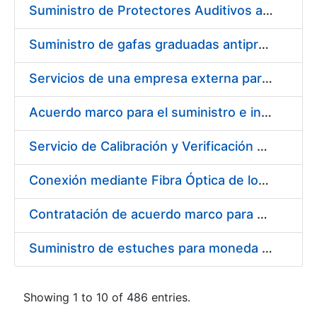
Suministro de Protectores Auditivos a medida para las personas trabajadoras de los Centros de Trabajo de Madrid y Burgos
Suministro de gafas graduadas antiproyecciones para los trabajadores de la FNMT-RCM en los centros de trabajo de Madrid y Burgos
Servicios de una empresa externa para el asesoramiento y resolución de los recursos de alzada que se presentan relacionados con procesos de selección para la FNMT-RCM
Acuerdo marco para el suministro e instalación de persianas, estores y otros complementos
Servicio de Calibración y Verificación Externa de los Equipos de Medición del Servicio de Prevención de la FNMT-RCM
Conexión mediante Fibra Óptica de los Centros de Proceso de Datos (CPDs) de las sedes de la FNMT-RCM de Burgos y Madrid
Contratación de acuerdo marco para el Suministro de Material de Electricidad para la Fábrica Nacional de Moneda y Timbre-Real Casa de la Moneda en su centro de trabajo de Burgos
Suministro de estuches para moneda de 30 €
Showing 1 to 10 of 486 entries.