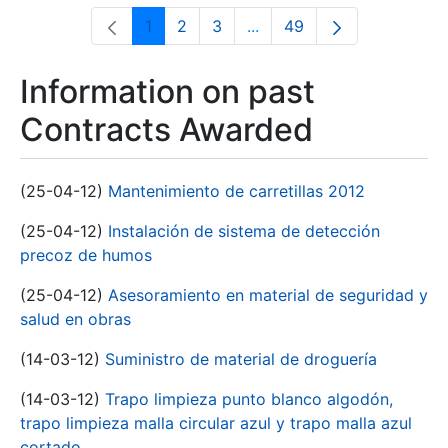
1
2
3
...
49
Page
Page
Page
Intermediate Pages Use T
Page
Information on past
Contracts Awarded
(25-04-12)
Mantenimiento de carretillas 2012
(25-04-12)
Instalación de sistema de detección
precoz de humos
(25-04-12)
Asesoramiento en material de seguridad y
salud en obras
(14-03-12)
Suministro de material de droguería
(14-03-12)
Trapo limpieza punto blanco algodón,
trapo limpieza malla circular azul y trapo malla azul
cortado