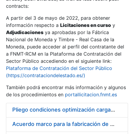
contracts:
Show/Hide
A partir del 3 de mayo de 2022, para obtener
información respecto a
Licitaciones en curso
y
Show/Hide
Adjudicaciones
ya aprobadas por la Fábrica
Show/Hide
Nacional de Moneda y Timbre - Real Casa de la
Moneda, puede acceder al perfil del contratante del
a FNMT-RCM en la Plataforma de Contratación del
Sector Público accediendo en el siguiente link:
Plataforma de Contratación del Sector Público
(https://contrataciondelestado.es/)
También podrá encontrar más información y algunos
de los procedimientos en
portallicitacion.fnmt.es
Pliego condiciones optimización cargas compras firmado
Show/Hide
Acuerdo marco para la fabricación de piezas