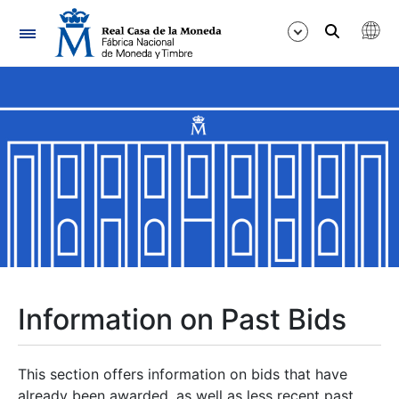
Navigation
Show/Hide
Show/Hide
Show/Hide
Show/Hide
Show/Hide
Information on Past Bids
Show/Hide
This section offers information on bids that have
already been awarded, as well as less recent past