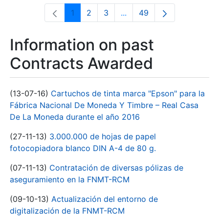
1
2
3
...
49
Page
Page
Page
Intermediate Pages Use T
Page
Information on past
Contracts Awarded
(13-07-16)
Cartuchos de tinta marca "Epson" para la
Fábrica Nacional De Moneda Y Timbre – Real Casa
De La Moneda durante el año 2016
(27-11-13)
3.000.000 de hojas de papel
fotocopiadora blanco DIN A-4 de 80 g.
(07-11-13)
Contratación de diversas pólizas de
aseguramiento en la FNMT-RCM
(09-10-13)
Actualización del entorno de
digitalización de la FNMT-RCM