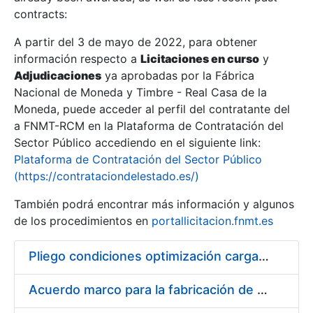
contracts:
Show/Hide
A partir del 3 de mayo de 2022, para obtener
información respecto a
Licitaciones en curso
y
Show/Hide
Adjudicaciones
ya aprobadas por la Fábrica
Show/Hide
Nacional de Moneda y Timbre - Real Casa de la
Moneda, puede acceder al perfil del contratante del
a FNMT-RCM en la Plataforma de Contratación del
Sector Público accediendo en el siguiente link:
Plataforma de Contratación del Sector Público
(https://contrataciondelestado.es/)
También podrá encontrar más información y algunos
de los procedimientos en
portallicitacion.fnmt.es
Pliego condiciones optimización cargas compras firmado
Show/Hide
Acuerdo marco para la fabricación de piezas