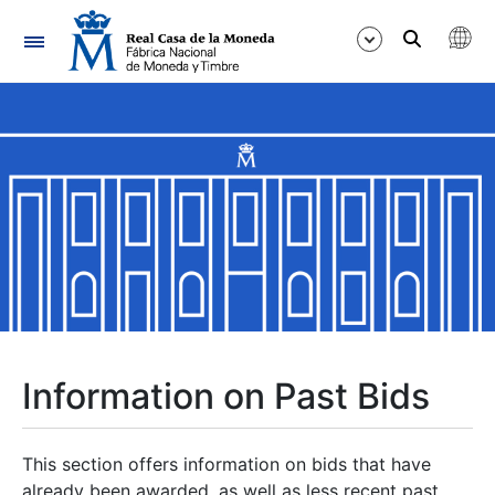
Navigation
Show/Hide
Show/Hide
Show/Hide
Show/Hide
Show/Hide
Information on Past Bids
Show/Hide
This section offers information on bids that have
already been awarded, as well as less recent past