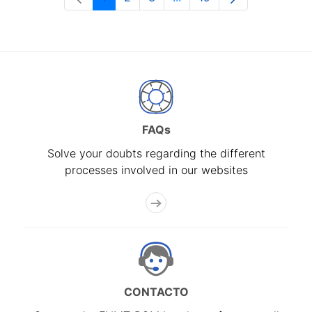
Page
Page
Page
Intermediate Pages Use T
Page
FAQs
Solve your doubts regarding the different
processes involved in our websites
CONTACTO