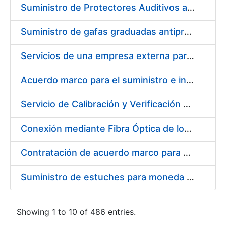
Suministro de Protectores Auditivos a medida para las personas trabajadoras de los Centros de Trabajo de Madrid y Burgos
Suministro de gafas graduadas antiproyecciones para los trabajadores de la FNMT-RCM en los centros de trabajo de Madrid y Burgos
Servicios de una empresa externa para el asesoramiento y resolución de los recursos de alzada que se presentan relacionados con procesos de selección para la FNMT-RCM
Acuerdo marco para el suministro e instalación de persianas, estores y otros complementos
Servicio de Calibración y Verificación Externa de los Equipos de Medición del Servicio de Prevención de la FNMT-RCM
Conexión mediante Fibra Óptica de los Centros de Proceso de Datos (CPDs) de las sedes de la FNMT-RCM de Burgos y Madrid
Contratación de acuerdo marco para el Suministro de Material de Electricidad para la Fábrica Nacional de Moneda y Timbre-Real Casa de la Moneda en su centro de trabajo de Burgos
Suministro de estuches para moneda de 30 €
Showing 1 to 10 of 486 entries.