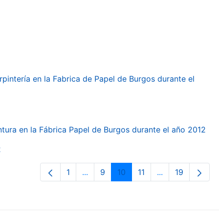
arpintería en la Fabrica de Papel de Burgos durante el
intura en la Fábrica Papel de Burgos durante el año 2012
2
1
...
9
10
11
...
19
Page
Intermediate Pages Use TAB to navi
Page
Page
Page
Intermediate Pa
Page