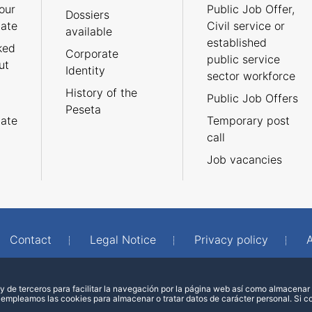
our
Public Job Offer,
Dossiers
cate
Civil service or
available
established
ked
Corporate
public service
ut
Identity
sector workforce
History of the
Public Job Offers
Peseta
cate
Temporary post
call
Job vacancies
Contact
Legal Notice
Privacy policy
A
 de terceros para facilitar la navegación por la página web así como almacenar 
 empleamos las cookies para almacenar o tratar datos de carácter personal. Si 