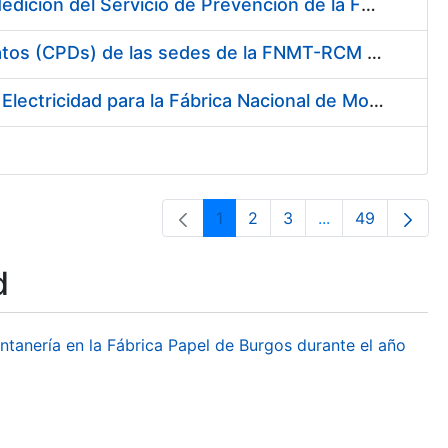
Servicio de Calibración y Verificación Externa de los Equipos de Medición del Servicio de Prevención de la FNMT-RCM
Conexión mediante Fibra Óptica de los Centros de Proceso de Datos (CPDs) de las sedes de la FNMT-RCM de Burgos y Madrid
Contratación de acuerdo marco para el Suministro de Material de Electricidad para la Fábrica Nacional de Moneda y Timbre-Real Casa de la Moneda en su centro de trabajo de Burgos
1
2
3
...
49
Page
Page
Page
Intermediate Pa
Page
d
ontanería en la Fábrica Papel de Burgos durante el año