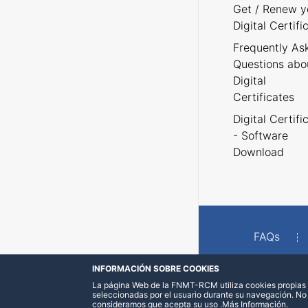
Get / Renew y
Digital Certifi
Frequently As
Questions abo
Digital
Certificates
Digital Certifi
- Software
Download
FAQs
INFORMACIÓN SOBRE COOKIES
La página Web de la FNMT-RCM utiliza cookies propias y
seleccionadas por el usuario durante su navegación. No
consideramos que acepta su uso
.
Más Información
.