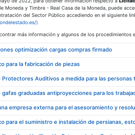
 mayo de 2022, para obtener información respecto a
Licita
de Moneda y Timbre - Real Casa de la Moneda, puede acced
ratación del Sector Público accediendo en el siguiente lin
iondelestado.es/)
ontrar más información y algunos de los procedimientos 
iones optimización cargas compras firmado
 para la fabricación de piezas
 para el suministro e instalación de persianas, es