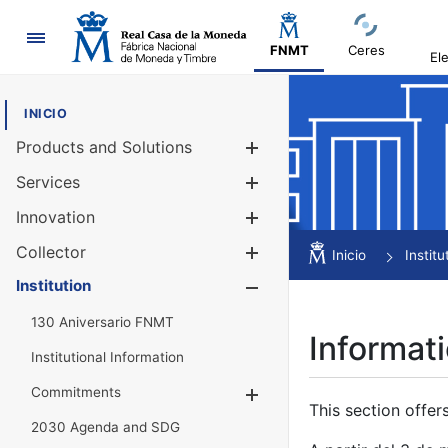
Navigation
FNMT
Ceres
El
INICIO
Products and Solutions
Show/Hide
Services
Show/Hide
Innovation
Show/Hide
Collector
Show/Hide
Inicio
Institu
Institution
Show/Hide
130 Aniversario FNMT
Informati
Institutional Information
Commitments
Show/Hide
This section offer
2030 Agenda and SDG