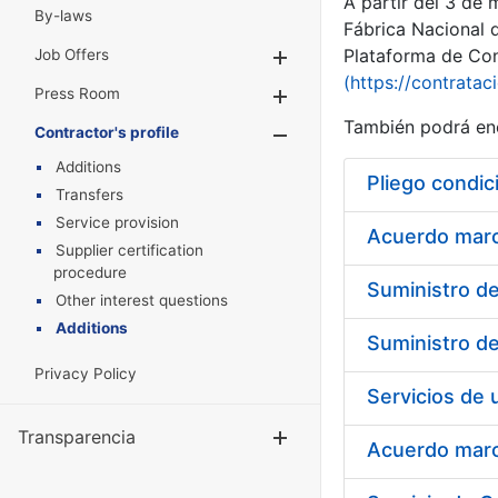
A partir del 3 de
By-laws
Fábrica Nacional 
Plataforma de Cont
Job Offers
Show/Hide
(https://contratac
Press Room
Show/Hide
También podrá enc
Contractor's profile
Show/Hide
Additions
Pliego condic
Transfers
Service provision
Acuerdo marco
Supplier certification
procedure
Other interest questions
Additions
Privacy Policy
Transparencia
Show/Hide
Acuerdo marco