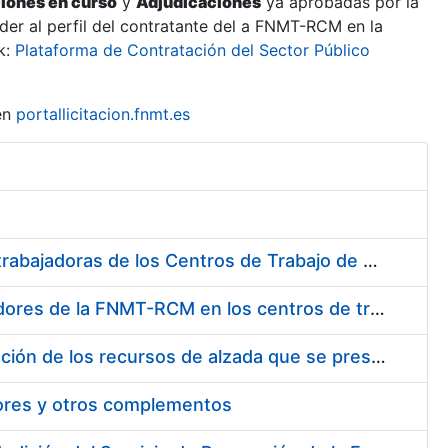
ciones en curso
y
Adjudicaciones
ya aprobadas por la
er al perfil del contratante del a FNMT-RCM en la
k:
Plataforma de Contratación del Sector Público
en
portallicitacion.fnmt.es
Suministro de Protectores Auditivos a medida para las personas trabajadoras de los Centros de Trabajo de Madrid y Burgos
Suministro de gafas graduadas antiproyecciones para los trabajadores de la FNMT-RCM en los centros de trabajo de Madrid y Burgos
Servicios de una empresa externa para el asesoramiento y resolución de los recursos de alzada que se presentan relacionados con procesos de selección para la FNMT-RCM
tores y otros complementos