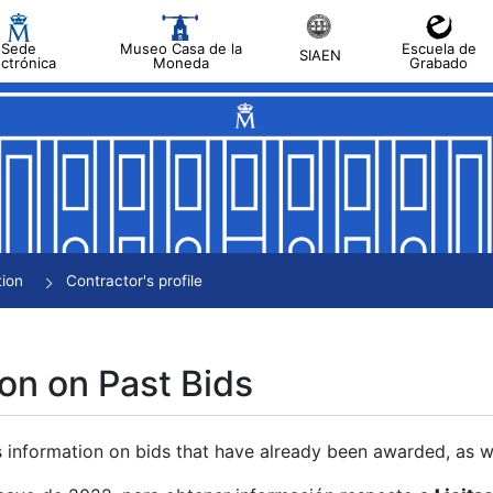
Sede
Museo Casa de la
Escuela de
SIAEN
ectrónica
Moneda
Grabado
tion
Contractor's profile
on on Past Bids
s information on bids that have already been awarded, as we