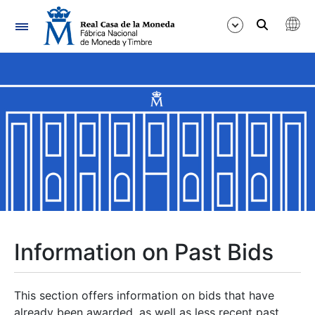
Navigation
Show/Hide
Show/Hide
Show/Hide
Show/Hide
Show/Hide
Information on Past Bids
Show/Hide
This section offers information on bids that have
already been awarded, as well as less recent past