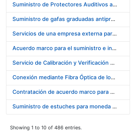
Suministro de Protectores Auditivos a medida para las personas trabajadoras de los Centros de Trabajo de Madrid y Burgos
Suministro de gafas graduadas antiproyecciones para los trabajadores de la FNMT-RCM en los centros de trabajo de Madrid y Burgos
Servicios de una empresa externa para el asesoramiento y resolución de los recursos de alzada que se presentan relacionados con procesos de selección para la FNMT-RCM
Acuerdo marco para el suministro e instalación de persianas, estores y otros complementos
Servicio de Calibración y Verificación Externa de los Equipos de Medición del Servicio de Prevención de la FNMT-RCM
Conexión mediante Fibra Óptica de los Centros de Proceso de Datos (CPDs) de las sedes de la FNMT-RCM de Burgos y Madrid
Contratación de acuerdo marco para el Suministro de Material de Electricidad para la Fábrica Nacional de Moneda y Timbre-Real Casa de la Moneda en su centro de trabajo de Burgos
Suministro de estuches para moneda de 30 €
Showing 1 to 10 of 486 entries.