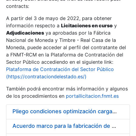
contracts:
Show/Hide
A partir del 3 de mayo de 2022, para obtener
información respecto a
Licitaciones en curso
y
Show/Hide
Adjudicaciones
ya aprobadas por la Fábrica
Show/Hide
Nacional de Moneda y Timbre - Real Casa de la
Moneda, puede acceder al perfil del contratante del
a FNMT-RCM en la Plataforma de Contratación del
Sector Público accediendo en el siguiente link:
Plataforma de Contratación del Sector Público
(https://contrataciondelestado.es/)
También podrá encontrar más información y algunos
de los procedimientos en
portallicitacion.fnmt.es
Pliego condiciones optimización cargas compras firmado
Show/Hide
Acuerdo marco para la fabricación de piezas