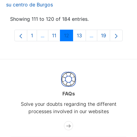
su centro de Burgos
Showing 111 to 120 of 184 entries.
1
...
11
12
13
...
19
Page
Intermediate Pages Use TAB to navigate.
Page
Page
Page
Intermediate Pages
Page
FAQs
Solve your doubts regarding the different
processes involved in our websites