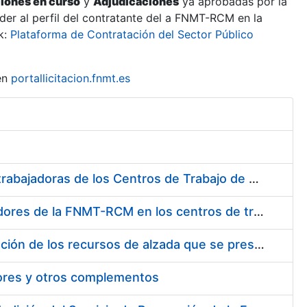
ciones en curso
y
Adjudicaciones
ya aprobadas por la
er al perfil del contratante del a FNMT-RCM en la
k:
Plataforma de Contratación del Sector Público
en
portallicitacion.fnmt.es
Suministro de Protectores Auditivos a medida para las personas trabajadoras de los Centros de Trabajo de Madrid y Burgos
Suministro de gafas graduadas antiproyecciones para los trabajadores de la FNMT-RCM en los centros de trabajo de Madrid y Burgos
Servicios de una empresa externa para el asesoramiento y resolución de los recursos de alzada que se presentan relacionados con procesos de selección para la FNMT-RCM
tores y otros complementos