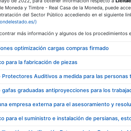
 mayo de 2022, para obtener información respecto a
Licita
de Moneda y Timbre - Real Casa de la Moneda, puede acced
ratación del Sector Público accediendo en el siguiente lin
iondelestado.es/)
ontrar más información y algunos de los procedimientos 
iones optimización cargas compras firmado
 para la fabricación de piezas
 para el suministro e instalación de persianas, es