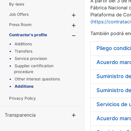
A partir del 3 de
By-laws
Fábrica Nacional 
Plataforma de Cont
Job Offers
Show/Hide
(https://contratac
Press Room
Show/Hide
También podrá enc
Contractor's profile
Show/Hide
Additions
Pliego condic
Transfers
Service provision
Acuerdo marco
Supplier certification
procedure
Other interest questions
Additions
Privacy Policy
Transparencia
Show/Hide
Acuerdo marco