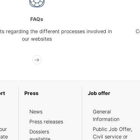
FAQs
s regarding the different processes involved in
C
our websites
rt
Press
Job offer
News
General
Information
Press releases
our
Public Job Offer,
Dossiers
cate
Civil service or
available