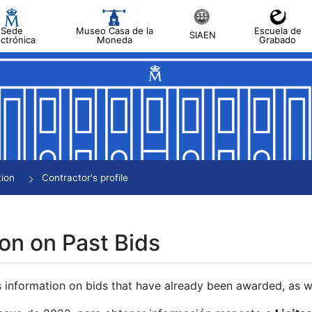
Sede
Museo Casa de la
Escuela de
SIAEN
ectrónica
Moneda
Grabado
tion
Contractor's profile
on on Past Bids
s information on bids that have already been awarded, as we