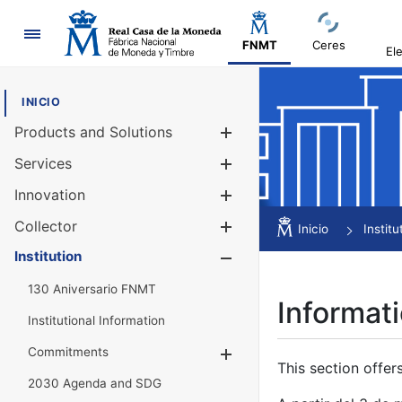
Navigation
FNMT
Ceres
El
INICIO
Products and Solutions
Show/Hide
Services
Show/Hide
Innovation
Show/Hide
Collector
Show/Hide
Inicio
Institu
Institution
Show/Hide
130 Aniversario FNMT
Informati
Institutional Information
Commitments
Show/Hide
This section offer
2030 Agenda and SDG