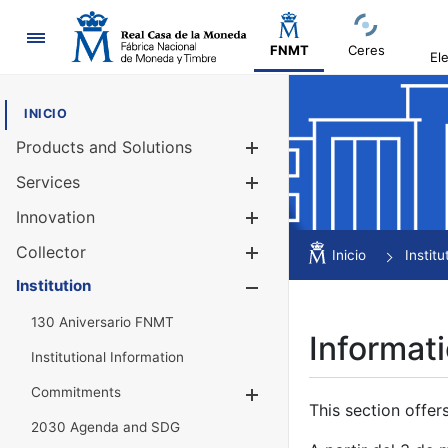
Navigation
FNMT
Ceres
El
INICIO
Products and Solutions
Show/Hide
Services
Show/Hide
Innovation
Show/Hide
Collector
Show/Hide
Inicio
Institu
Institution
Show/Hide
130 Aniversario FNMT
Informati
Institutional Information
Commitments
Show/Hide
This section offer
2030 Agenda and SDG