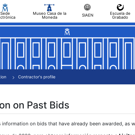
Sede
Museo Casa de la
Escuela de
SIAEN
ectrónica
Moneda
Grabado
tion
Contractor's profile
on on Past Bids
s information on bids that have already been awarded, as we