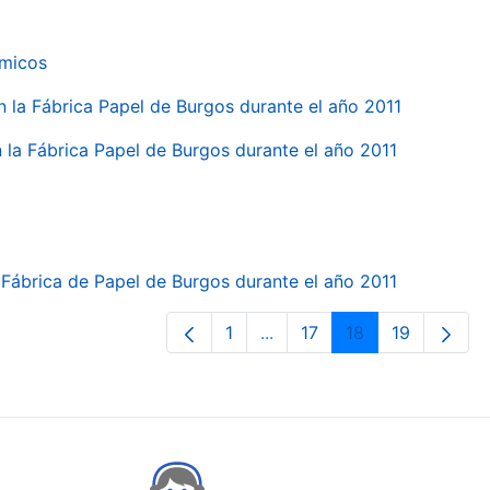
ímicos
en la Fábrica Papel de Burgos durante el año 2011
en la Fábrica Papel de Burgos durante el año 2011
la Fábrica de Papel de Burgos durante el año 2011
1
...
17
18
19
Page
Intermediate Pages Use TA
Page
Page
Page