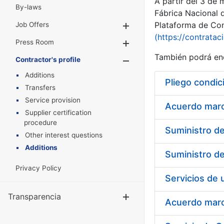
A partir del 3 de
By-laws
Fábrica Nacional 
Plataforma de Cont
Job Offers
Show/Hide
(https://contratac
Press Room
Show/Hide
También podrá enc
Contractor's profile
Show/Hide
Additions
Pliego condic
Transfers
Service provision
Acuerdo marco
Supplier certification
procedure
Other interest questions
Additions
Privacy Policy
Transparencia
Show/Hide
Acuerdo marco