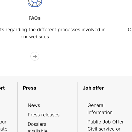
FAQs
s regarding the different processes involved in
C
our websites
rt
Press
Job offer
News
General
Information
Press releases
our
Public Job Offer,
Dossiers
cate
Civil service or
available