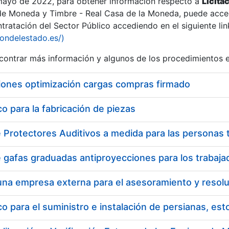
 mayo de 2022, para obtener información respecto a
Licita
de Moneda y Timbre - Real Casa de la Moneda, puede acced
ratación del Sector Público accediendo en el siguiente lin
iondelestado.es/)
ontrar más información y algunos de los procedimientos 
iones optimización cargas compras firmado
 para la fabricación de piezas
 para el suministro e instalación de persianas, es