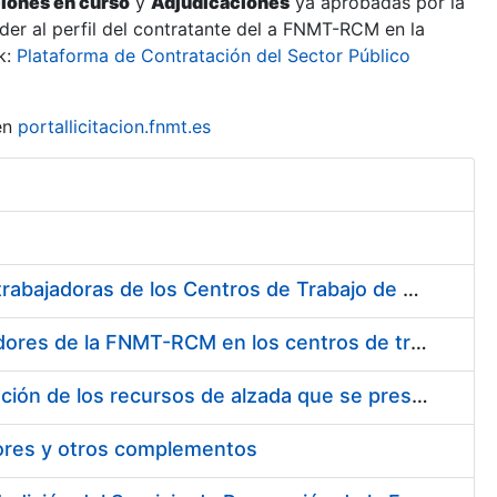
ciones en curso
y
Adjudicaciones
ya aprobadas por la
er al perfil del contratante del a FNMT-RCM en la
k:
Plataforma de Contratación del Sector Público
en
portallicitacion.fnmt.es
Suministro de Protectores Auditivos a medida para las personas trabajadoras de los Centros de Trabajo de Madrid y Burgos
Suministro de gafas graduadas antiproyecciones para los trabajadores de la FNMT-RCM en los centros de trabajo de Madrid y Burgos
Servicios de una empresa externa para el asesoramiento y resolución de los recursos de alzada que se presentan relacionados con procesos de selección para la FNMT-RCM
tores y otros complementos