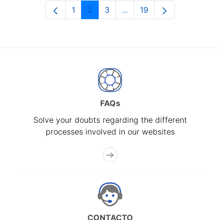
1
2
3
...
19
Page
Page
Page
Intermediate Pages Use T
Page
FAQs
Solve your doubts regarding the different
processes involved in our websites
CONTACTO