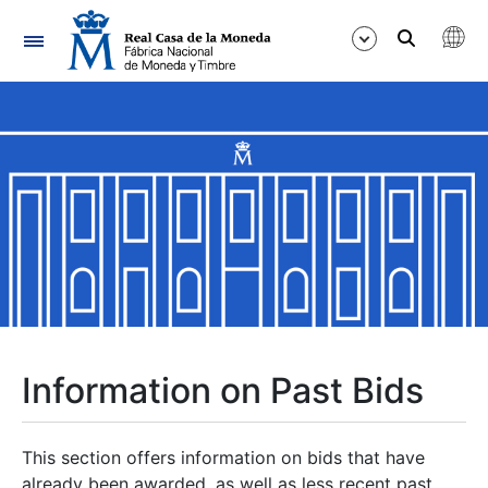
Navigation
Show/Hide
Show/Hide
Show/Hide
Show/Hide
Show/Hide
Information on Past Bids
Show/Hide
This section offers information on bids that have
already been awarded, as well as less recent past