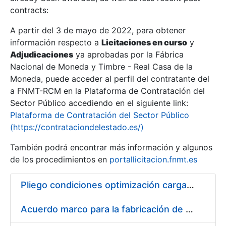
contracts:
Show/Hide
A partir del 3 de mayo de 2022, para obtener
información respecto a
Licitaciones en curso
y
Show/Hide
Adjudicaciones
ya aprobadas por la Fábrica
Show/Hide
Nacional de Moneda y Timbre - Real Casa de la
Moneda, puede acceder al perfil del contratante del
a FNMT-RCM en la Plataforma de Contratación del
Sector Público accediendo en el siguiente link:
Plataforma de Contratación del Sector Público
(https://contrataciondelestado.es/)
También podrá encontrar más información y algunos
de los procedimientos en
portallicitacion.fnmt.es
Pliego condiciones optimización cargas compras firmado
Show/Hide
Acuerdo marco para la fabricación de piezas