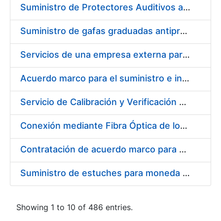
Suministro de Protectores Auditivos a medida para las personas trabajadoras de los Centros de Trabajo de Madrid y Burgos
Suministro de gafas graduadas antiproyecciones para los trabajadores de la FNMT-RCM en los centros de trabajo de Madrid y Burgos
Servicios de una empresa externa para el asesoramiento y resolución de los recursos de alzada que se presentan relacionados con procesos de selección para la FNMT-RCM
Acuerdo marco para el suministro e instalación de persianas, estores y otros complementos
Servicio de Calibración y Verificación Externa de los Equipos de Medición del Servicio de Prevención de la FNMT-RCM
Conexión mediante Fibra Óptica de los Centros de Proceso de Datos (CPDs) de las sedes de la FNMT-RCM de Burgos y Madrid
Contratación de acuerdo marco para el Suministro de Material de Electricidad para la Fábrica Nacional de Moneda y Timbre-Real Casa de la Moneda en su centro de trabajo de Burgos
Suministro de estuches para moneda de 30 €
Showing 1 to 10 of 486 entries.