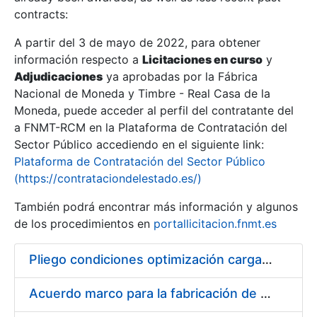
contracts:
Show/Hide
A partir del 3 de mayo de 2022, para obtener
información respecto a
Licitaciones en curso
y
Show/Hide
Adjudicaciones
ya aprobadas por la Fábrica
Show/Hide
Nacional de Moneda y Timbre - Real Casa de la
Moneda, puede acceder al perfil del contratante del
a FNMT-RCM en la Plataforma de Contratación del
Sector Público accediendo en el siguiente link:
Plataforma de Contratación del Sector Público
(https://contrataciondelestado.es/)
También podrá encontrar más información y algunos
de los procedimientos en
portallicitacion.fnmt.es
Pliego condiciones optimización cargas compras firmado
Show/Hide
Acuerdo marco para la fabricación de piezas