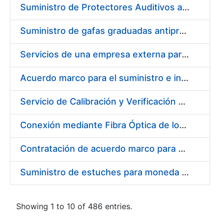
Suministro de Protectores Auditivos a medida para las personas trabajadoras de los Centros de Trabajo de Madrid y Burgos
Suministro de gafas graduadas antiproyecciones para los trabajadores de la FNMT-RCM en los centros de trabajo de Madrid y Burgos
Servicios de una empresa externa para el asesoramiento y resolución de los recursos de alzada que se presentan relacionados con procesos de selección para la FNMT-RCM
Acuerdo marco para el suministro e instalación de persianas, estores y otros complementos
Servicio de Calibración y Verificación Externa de los Equipos de Medición del Servicio de Prevención de la FNMT-RCM
Conexión mediante Fibra Óptica de los Centros de Proceso de Datos (CPDs) de las sedes de la FNMT-RCM de Burgos y Madrid
Contratación de acuerdo marco para el Suministro de Material de Electricidad para la Fábrica Nacional de Moneda y Timbre-Real Casa de la Moneda en su centro de trabajo de Burgos
Suministro de estuches para moneda de 30 €
Showing 1 to 10 of 486 entries.