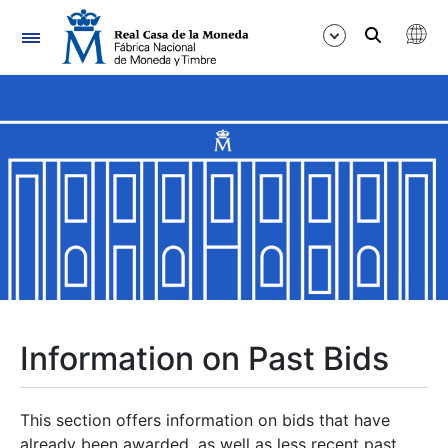
Navigation
Show/Hide
Show/Hide
Show/Hide
Show/Hide
Show/Hide
Information on Past Bids
Show/Hide
This section offers information on bids that have
already been awarded, as well as less recent past