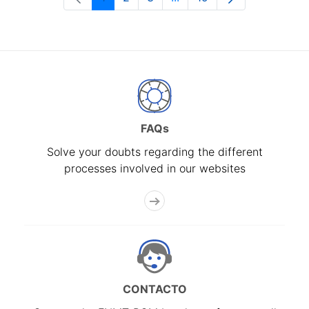
Page
Page
Page
Intermediate Pages Use T
Page
FAQs
Solve your doubts regarding the different
processes involved in our websites
CONTACTO