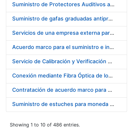
Suministro de Protectores Auditivos a medida para las personas trabajadoras de los Centros de Trabajo de Madrid y Burgos
Suministro de gafas graduadas antiproyecciones para los trabajadores de la FNMT-RCM en los centros de trabajo de Madrid y Burgos
Servicios de una empresa externa para el asesoramiento y resolución de los recursos de alzada que se presentan relacionados con procesos de selección para la FNMT-RCM
Acuerdo marco para el suministro e instalación de persianas, estores y otros complementos
Servicio de Calibración y Verificación Externa de los Equipos de Medición del Servicio de Prevención de la FNMT-RCM
Conexión mediante Fibra Óptica de los Centros de Proceso de Datos (CPDs) de las sedes de la FNMT-RCM de Burgos y Madrid
Contratación de acuerdo marco para el Suministro de Material de Electricidad para la Fábrica Nacional de Moneda y Timbre-Real Casa de la Moneda en su centro de trabajo de Burgos
Suministro de estuches para moneda de 30 €
Showing 1 to 10 of 486 entries.