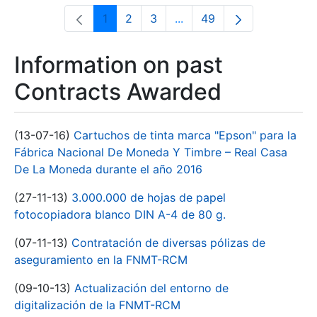
1
2
3
...
49
Page
Page
Page
Intermediate Pages Use T
Page
Information on past
Contracts Awarded
(13-07-16)
Cartuchos de tinta marca "Epson" para la
Fábrica Nacional De Moneda Y Timbre – Real Casa
De La Moneda durante el año 2016
(27-11-13)
3.000.000 de hojas de papel
fotocopiadora blanco DIN A-4 de 80 g.
(07-11-13)
Contratación de diversas pólizas de
aseguramiento en la FNMT-RCM
(09-10-13)
Actualización del entorno de
digitalización de la FNMT-RCM