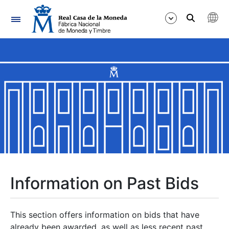
Navigation
Show/Hide
Show/Hide
Show/Hide
Show/Hide
Show/Hide
Information on Past Bids
Show/Hide
This section offers information on bids that have
already been awarded, as well as less recent past