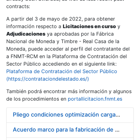
contracts:
Show/Hide
A partir del 3 de mayo de 2022, para obtener
información respecto a
Licitaciones en curso
y
Show/Hide
Adjudicaciones
ya aprobadas por la Fábrica
Show/Hide
Nacional de Moneda y Timbre - Real Casa de la
Moneda, puede acceder al perfil del contratante del
a FNMT-RCM en la Plataforma de Contratación del
Sector Público accediendo en el siguiente link:
Plataforma de Contratación del Sector Público
(https://contrataciondelestado.es/)
También podrá encontrar más información y algunos
de los procedimientos en
portallicitacion.fnmt.es
Pliego condiciones optimización cargas compras firmado
Show/Hide
Acuerdo marco para la fabricación de piezas