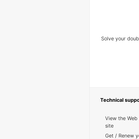
Solve your doubt
Technical suppo
View the Web
site
Get / Renew y