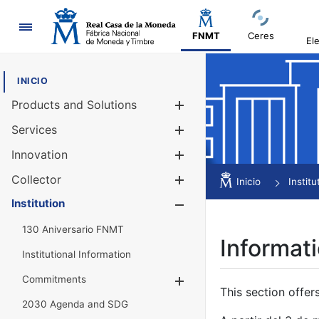
Navigation
FNMT
Ceres
El
INICIO
Products and Solutions
Show/Hide
Services
Show/Hide
Innovation
Show/Hide
Collector
Show/Hide
Inicio
Institu
Institution
Show/Hide
130 Aniversario FNMT
Informati
Institutional Information
Commitments
Show/Hide
This section offer
2030 Agenda and SDG