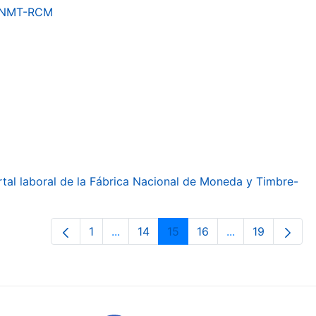
a FNMT-RCM
ortal laboral de la Fábrica Nacional de Moneda y Timbre-
1
...
14
15
16
...
19
Page
Intermediate Pages Use TAB to navig
Page
Page
Page
Intermediate Pa
Page