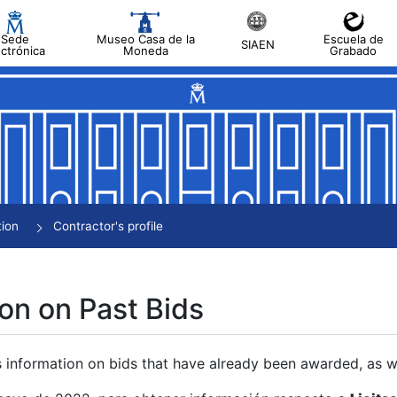
Sede
Museo Casa de la
Escuela de
SIAEN
ectrónica
Moneda
Grabado
tion
Contractor's profile
on on Past Bids
s information on bids that have already been awarded, as we