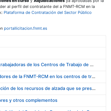
ciones en curso
y
Adjudicaciones
ya aprobadas por la
er al perfil del contratante del a FNMT-RCM en la
k:
Plataforma de Contratación del Sector Público
en
portallicitacion.fnmt.es
Suministro de Protectores Auditivos a medida para las personas trabajadoras de los Centros de Trabajo de Madrid y Burgos
Suministro de gafas graduadas antiproyecciones para los trabajadores de la FNMT-RCM en los centros de trabajo de Madrid y Burgos
Servicios de una empresa externa para el asesoramiento y resolución de los recursos de alzada que se presentan relacionados con procesos de selección para la FNMT-RCM
tores y otros complementos