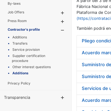
A partir del 3 de
By-laws
Fábrica Nacional 
Plataforma de Cont
Job Offers
Show/Hide
(https://contratac
Press Room
Show/Hide
También podrá enc
Contractor's profile
Show/Hide
Additions
Pliego condic
Transfers
Service provision
Acuerdo marco
Supplier certification
procedure
Other interest questions
Additions
Privacy Policy
Transparencia
Show/Hide
Acuerdo marco