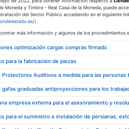
 mayo de 2022, para obtener información respecto a
Licita
de Moneda y Timbre - Real Casa de la Moneda, puede acced
ratación del Sector Público accediendo en el siguiente lin
iondelestado.es/)
ontrar más información y algunos de los procedimientos 
iones optimización cargas compras firmado
 para la fabricación de piezas
 para el suministro e instalación de persianas, es