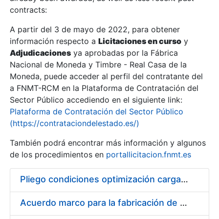
contracts:
Show/Hide
A partir del 3 de mayo de 2022, para obtener
información respecto a
Licitaciones en curso
y
Show/Hide
Adjudicaciones
ya aprobadas por la Fábrica
Show/Hide
Nacional de Moneda y Timbre - Real Casa de la
Moneda, puede acceder al perfil del contratante del
a FNMT-RCM en la Plataforma de Contratación del
Sector Público accediendo en el siguiente link:
Plataforma de Contratación del Sector Público
(https://contrataciondelestado.es/)
También podrá encontrar más información y algunos
de los procedimientos en
portallicitacion.fnmt.es
Pliego condiciones optimización cargas compras firmado
Show/Hide
Acuerdo marco para la fabricación de piezas