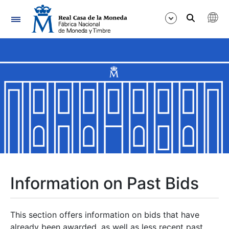
Navigation
Show/Hide
Show/Hide
Show/Hide
Show/Hide
Show/Hide
Information on Past Bids
Show/Hide
This section offers information on bids that have
already been awarded, as well as less recent past