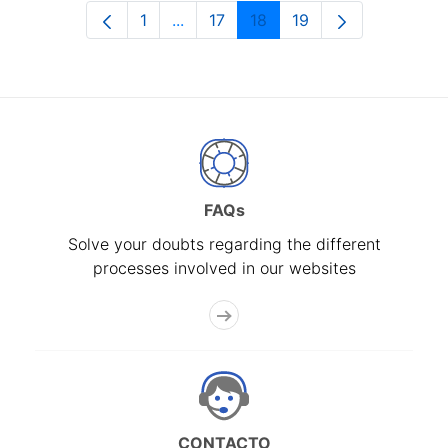
1
...
17
18
19
Page
Intermediate Pages Use TAB to navi
Page
Page
Page
FAQs
Solve your doubts regarding the different
processes involved in our websites
CONTACTO