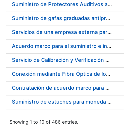
Suministro de Protectores Auditivos a medida para las personas trabajadoras de los Centros de Trabajo de Madrid y Burgos
Suministro de gafas graduadas antiproyecciones para los trabajadores de la FNMT-RCM en los centros de trabajo de Madrid y Burgos
Servicios de una empresa externa para el asesoramiento y resolución de los recursos de alzada que se presentan relacionados con procesos de selección para la FNMT-RCM
Acuerdo marco para el suministro e instalación de persianas, estores y otros complementos
Servicio de Calibración y Verificación Externa de los Equipos de Medición del Servicio de Prevención de la FNMT-RCM
Conexión mediante Fibra Óptica de los Centros de Proceso de Datos (CPDs) de las sedes de la FNMT-RCM de Burgos y Madrid
Contratación de acuerdo marco para el Suministro de Material de Electricidad para la Fábrica Nacional de Moneda y Timbre-Real Casa de la Moneda en su centro de trabajo de Burgos
Suministro de estuches para moneda de 30 €
Showing 1 to 10 of 486 entries.