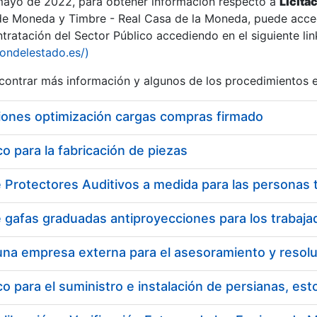
 mayo de 2022, para obtener información respecto a
Licita
de Moneda y Timbre - Real Casa de la Moneda, puede acced
ratación del Sector Público accediendo en el siguiente lin
iondelestado.es/)
ontrar más información y algunos de los procedimientos 
iones optimización cargas compras firmado
 para la fabricación de piezas
 para el suministro e instalación de persianas, es