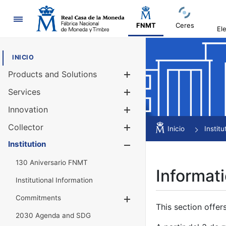
Navigation
FNMT
Ceres
El
INICIO
Products and Solutions
Show/Hide
Services
Show/Hide
Innovation
Show/Hide
Collector
Show/Hide
Inicio
Institu
Institution
Show/Hide
130 Aniversario FNMT
Informati
Institutional Information
Commitments
Show/Hide
This section offer
2030 Agenda and SDG