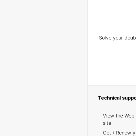
Solve your doubt
Technical suppo
View the Web
site
Get / Renew y