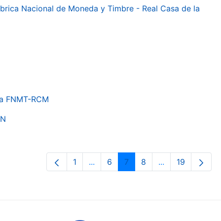
 Fábrica Nacional de Moneda y Timbre - Real Casa de la
e la FNMT-RCM
ON
1
...
6
7
8
...
19
Page
Intermediate Pages Use TAB to nav
Page
Page
Page
Intermediate Pa
Page