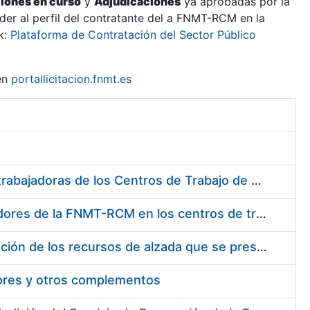
ciones en curso
y
Adjudicaciones
ya aprobadas por la
er al perfil del contratante del a FNMT-RCM en la
k:
Plataforma de Contratación del Sector Público
en
portallicitacion.fnmt.es
Suministro de Protectores Auditivos a medida para las personas trabajadoras de los Centros de Trabajo de Madrid y Burgos
Suministro de gafas graduadas antiproyecciones para los trabajadores de la FNMT-RCM en los centros de trabajo de Madrid y Burgos
Servicios de una empresa externa para el asesoramiento y resolución de los recursos de alzada que se presentan relacionados con procesos de selección para la FNMT-RCM
tores y otros complementos