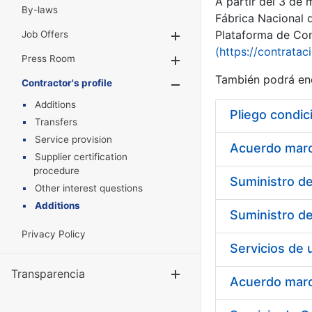
A partir del 3 de
By-laws
Fábrica Nacional 
Plataforma de Cont
Job Offers
Show/Hide
(https://contratac
Press Room
Show/Hide
También podrá enc
Contractor's profile
Show/Hide
Additions
Pliego condic
Transfers
Service provision
Acuerdo marco
Supplier certification
procedure
Other interest questions
Additions
Privacy Policy
Transparencia
Show/Hide
Acuerdo marco