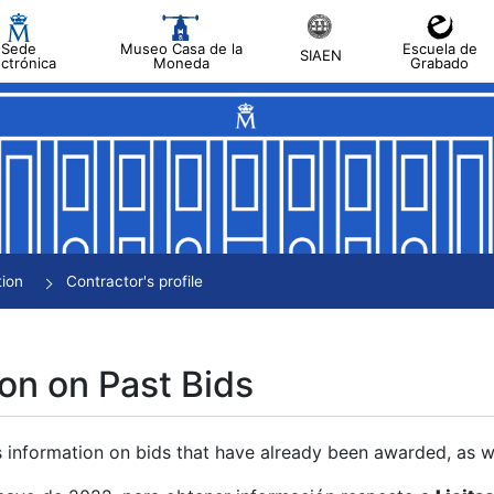
Sede
Museo Casa de la
Escuela de
SIAEN
ectrónica
Moneda
Grabado
tion
Contractor's profile
on on Past Bids
s information on bids that have already been awarded, as we