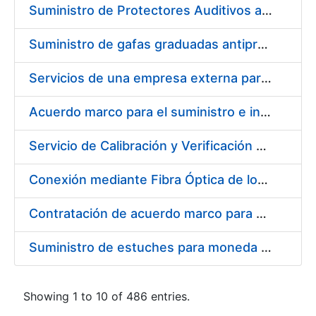
Suministro de Protectores Auditivos a medida para las personas trabajadoras de los Centros de Trabajo de Madrid y Burgos
Suministro de gafas graduadas antiproyecciones para los trabajadores de la FNMT-RCM en los centros de trabajo de Madrid y Burgos
Servicios de una empresa externa para el asesoramiento y resolución de los recursos de alzada que se presentan relacionados con procesos de selección para la FNMT-RCM
Acuerdo marco para el suministro e instalación de persianas, estores y otros complementos
Servicio de Calibración y Verificación Externa de los Equipos de Medición del Servicio de Prevención de la FNMT-RCM
Conexión mediante Fibra Óptica de los Centros de Proceso de Datos (CPDs) de las sedes de la FNMT-RCM de Burgos y Madrid
Contratación de acuerdo marco para el Suministro de Material de Electricidad para la Fábrica Nacional de Moneda y Timbre-Real Casa de la Moneda en su centro de trabajo de Burgos
Suministro de estuches para moneda de 30 €
Showing 1 to 10 of 486 entries.