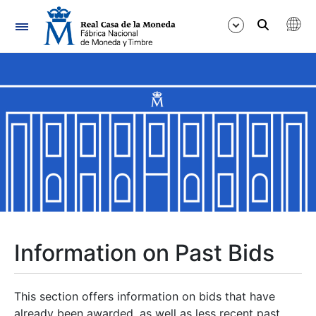
Navigation
Show/Hide
Show/Hide
Show/Hide
Show/Hide
Show/Hide
Information on Past Bids
Show/Hide
This section offers information on bids that have
already been awarded, as well as less recent past