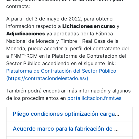
contracts:
Show/Hide
A partir del 3 de mayo de 2022, para obtener
información respecto a
Licitaciones en curso
y
Show/Hide
Adjudicaciones
ya aprobadas por la Fábrica
Show/Hide
Nacional de Moneda y Timbre - Real Casa de la
Moneda, puede acceder al perfil del contratante del
a FNMT-RCM en la Plataforma de Contratación del
Sector Público accediendo en el siguiente link:
Plataforma de Contratación del Sector Público
(https://contrataciondelestado.es/)
También podrá encontrar más información y algunos
de los procedimientos en
portallicitacion.fnmt.es
Pliego condiciones optimización cargas compras firmado
Show/Hide
Acuerdo marco para la fabricación de piezas