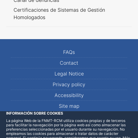
Canal de denuncias
Certificaciones de Sistemas de Gestión
Homologados
FAQs
Contact
Legal Notice
Privacy policy
Accessibility
Site map
INFORMACIÓN SOBRE COOKIES
La página Web de la FNMT-RCM utiliza cookies propias y de terceros
LinkedIn
Facebook
WhatsApp
para facilitar la navegación por la página web así como almacenar las
preferencias seleccionadas por el usuario durante su navegación. No
empleamos las cookies para almacenar o tratar datos de carácter
personal. Si continúa navegando, consideramos que acepta su uso
.
Más