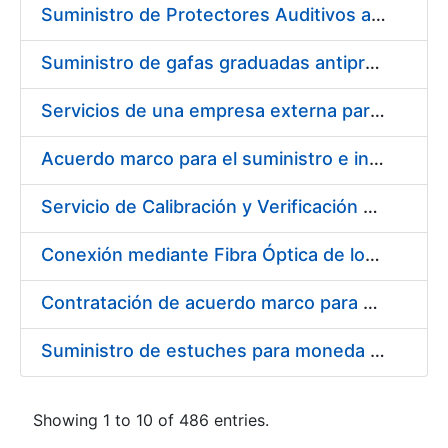
Suministro de Protectores Auditivos a medida para las personas trabajadoras de los Centros de Trabajo de Madrid y Burgos
Suministro de gafas graduadas antiproyecciones para los trabajadores de la FNMT-RCM en los centros de trabajo de Madrid y Burgos
Servicios de una empresa externa para el asesoramiento y resolución de los recursos de alzada que se presentan relacionados con procesos de selección para la FNMT-RCM
Acuerdo marco para el suministro e instalación de persianas, estores y otros complementos
Servicio de Calibración y Verificación Externa de los Equipos de Medición del Servicio de Prevención de la FNMT-RCM
Conexión mediante Fibra Óptica de los Centros de Proceso de Datos (CPDs) de las sedes de la FNMT-RCM de Burgos y Madrid
Contratación de acuerdo marco para el Suministro de Material de Electricidad para la Fábrica Nacional de Moneda y Timbre-Real Casa de la Moneda en su centro de trabajo de Burgos
Suministro de estuches para moneda de 30 €
Showing 1 to 10 of 486 entries.