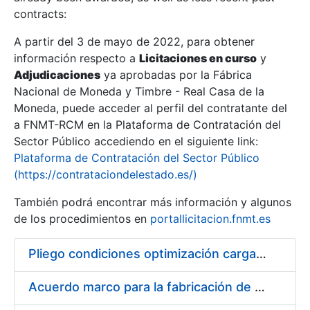
contracts:
Show/Hide
A partir del 3 de mayo de 2022, para obtener
información respecto a
Licitaciones en curso
y
Show/Hide
Adjudicaciones
ya aprobadas por la Fábrica
Show/Hide
Nacional de Moneda y Timbre - Real Casa de la
Moneda, puede acceder al perfil del contratante del
a FNMT-RCM en la Plataforma de Contratación del
Sector Público accediendo en el siguiente link:
Plataforma de Contratación del Sector Público
(https://contrataciondelestado.es/)
También podrá encontrar más información y algunos
de los procedimientos en
portallicitacion.fnmt.es
Pliego condiciones optimización cargas compras firmado
Show/Hide
Acuerdo marco para la fabricación de piezas