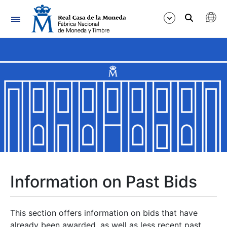
Navigation
Show/Hide
Show/Hide
Show/Hide
Show/Hide
Show/Hide
Information on Past Bids
Show/Hide
This section offers information on bids that have
already been awarded, as well as less recent past