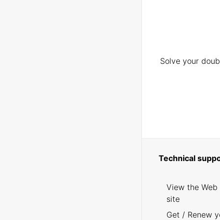
Solve your doubt
Technical suppo
View the Web
site
Get / Renew y