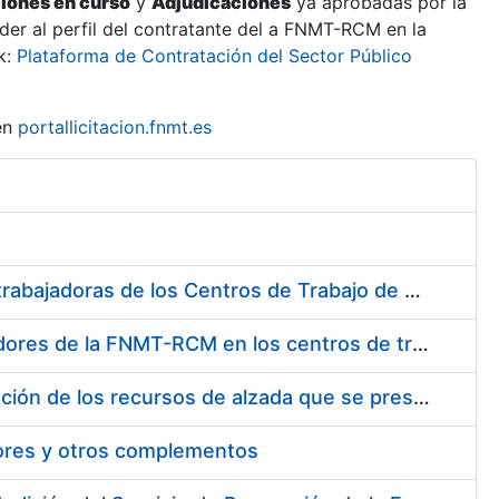
ciones en curso
y
Adjudicaciones
ya aprobadas por la
er al perfil del contratante del a FNMT-RCM en la
k:
Plataforma de Contratación del Sector Público
en
portallicitacion.fnmt.es
Suministro de Protectores Auditivos a medida para las personas trabajadoras de los Centros de Trabajo de Madrid y Burgos
Suministro de gafas graduadas antiproyecciones para los trabajadores de la FNMT-RCM en los centros de trabajo de Madrid y Burgos
Servicios de una empresa externa para el asesoramiento y resolución de los recursos de alzada que se presentan relacionados con procesos de selección para la FNMT-RCM
tores y otros complementos