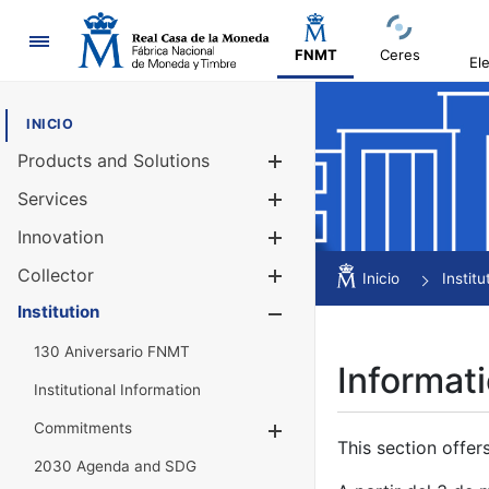
Navigation
FNMT
Ceres
El
INICIO
Products and Solutions
Show/Hide
Services
Show/Hide
Innovation
Show/Hide
Collector
Show/Hide
Inicio
Institu
Institution
Show/Hide
130 Aniversario FNMT
Informati
Institutional Information
Commitments
Show/Hide
This section offer
2030 Agenda and SDG