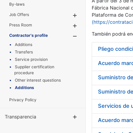
A partir del 3 de
By-laws
Fábrica Nacional 
Plataforma de Cont
Job Offers
Show/Hide
(https://contratac
Press Room
Show/Hide
También podrá enc
Contractor's profile
Show/Hide
Additions
Pliego condic
Transfers
Service provision
Acuerdo marco
Supplier certification
procedure
Other interest questions
Additions
Privacy Policy
Transparencia
Show/Hide
Acuerdo marco