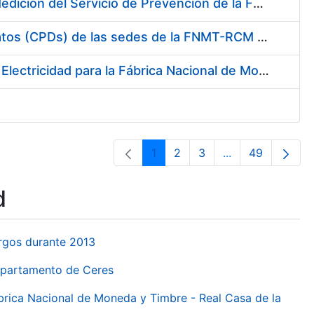
Servicio de Calibración y Verificación Externa de los Equipos de Medición del Servicio de Prevención de la FNMT-RCM
Conexión mediante Fibra Óptica de los Centros de Proceso de Datos (CPDs) de las sedes de la FNMT-RCM de Burgos y Madrid
Contratación de acuerdo marco para el Suministro de Material de Electricidad para la Fábrica Nacional de Moneda y Timbre-Real Casa de la Moneda en su centro de trabajo de Burgos
1
2
3
...
49
Page
Page
Page
Intermediate Pa
Page
d
urgos durante 2013
Departamento de Ceres
ábrica Nacional de Moneda y Timbre - Real Casa de la