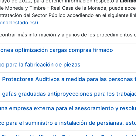
 mayo de 2022, para obtener información respecto a
Licita
de Moneda y Timbre - Real Casa de la Moneda, puede acced
ratación del Sector Público accediendo en el siguiente lin
iondelestado.es/)
ontrar más información y algunos de los procedimientos 
iones optimización cargas compras firmado
 para la fabricación de piezas
 para el suministro e instalación de persianas, es