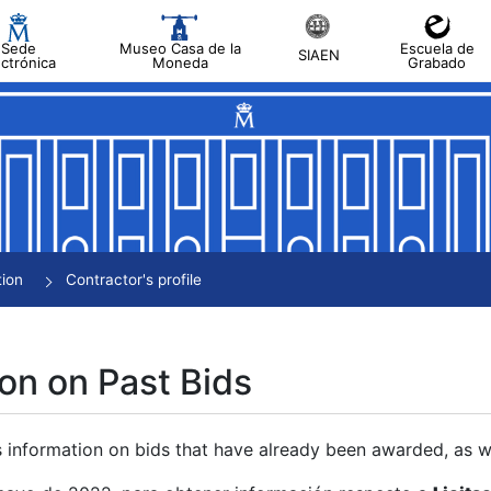
Sede
Museo Casa de la
Escuela de
SIAEN
ectrónica
Moneda
Grabado
tion
Contractor's profile
on on Past Bids
s information on bids that have already been awarded, as we