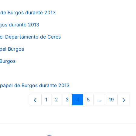
el de Burgos durante 2013
rgos durante 2013
 del Departamento de Ceres
apel Burgos
 Burgos
a papel de Burgos durante 2013
1
2
3
4
5
...
19
Page
Page
Page
Page
Page
Intermediate Pa
Page