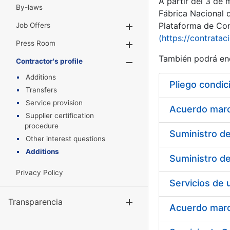
A partir del 3 de
By-laws
Fábrica Nacional 
Plataforma de Cont
Job Offers
Show/Hide
(https://contratac
Press Room
Show/Hide
También podrá enc
Contractor's profile
Show/Hide
Additions
Pliego condic
Transfers
Service provision
Acuerdo marco
Supplier certification
procedure
Other interest questions
Additions
Privacy Policy
Transparencia
Show/Hide
Acuerdo marco