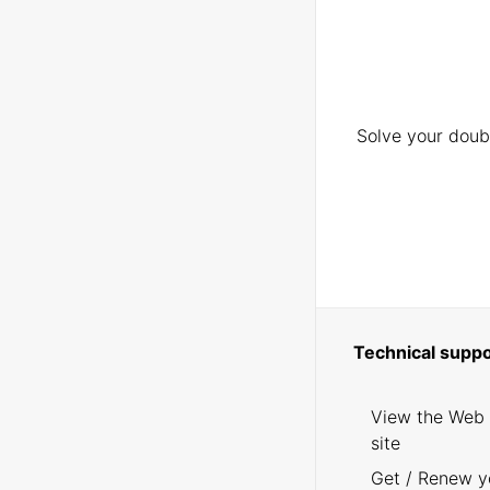
Solve your doubt
Technical suppo
View the Web
site
Get / Renew y