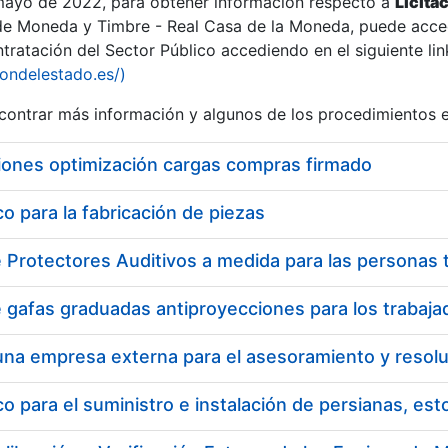
 mayo de 2022, para obtener información respecto a
Licita
de Moneda y Timbre - Real Casa de la Moneda, puede acced
ratación del Sector Público accediendo en el siguiente lin
iondelestado.es/)
ontrar más información y algunos de los procedimientos 
iones optimización cargas compras firmado
 para la fabricación de piezas
 para el suministro e instalación de persianas, es