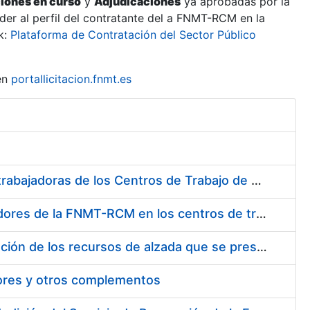
ciones en curso
y
Adjudicaciones
ya aprobadas por la
er al perfil del contratante del a FNMT-RCM en la
k:
Plataforma de Contratación del Sector Público
en
portallicitacion.fnmt.es
Suministro de Protectores Auditivos a medida para las personas trabajadoras de los Centros de Trabajo de Madrid y Burgos
Suministro de gafas graduadas antiproyecciones para los trabajadores de la FNMT-RCM en los centros de trabajo de Madrid y Burgos
Servicios de una empresa externa para el asesoramiento y resolución de los recursos de alzada que se presentan relacionados con procesos de selección para la FNMT-RCM
tores y otros complementos