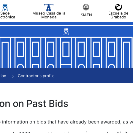
Sede
Museo Casa de la
Escuela de
SIAEN
ectrónica
Moneda
Grabado
tion
Contractor's profile
on on Past Bids
s information on bids that have already been awarded, as we