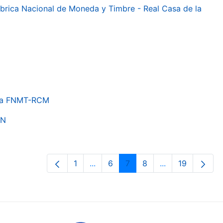
 Fábrica Nacional de Moneda y Timbre - Real Casa de la
e la FNMT-RCM
ON
1
...
6
7
8
...
19
Page
Intermediate Pages Use TAB to nav
Page
Page
Page
Intermediate Pa
Page