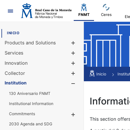
Navigation
FNMT
Ceres
El
INICIO
Products and Solutions
Show/Hide
Services
Show/Hide
Innovation
Show/Hide
Collector
Show/Hide
Inicio
Institu
Institution
Show/Hide
130 Aniversario FNMT
Informati
Institutional Information
Commitments
Show/Hide
This section offer
2030 Agenda and SDG